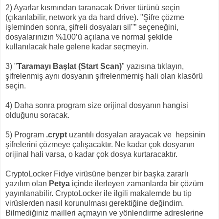
2) Ayarlar kısmından taranacak Driver türünü seçin
(çıkarılabilir, network ya da hard drive). "Şifre çözme
işleminden sonra, şifreli dosyaları sil"” seçeneğini,
dosyalarınızın %100’ü açılana ve normal şekilde
kullanılacak hale gelene kadar seçmeyin.
3) "
Taramayı Başlat (Start Scan)
" yazısına tıklayın,
şifrelenmiş aynı dosyanın şifrelenmemiş hali olan klasörü
seçin.
4) Daha sonra program size orijinal dosyanın hangisi
olduğunu soracak.
5) Program
.crypt
uzantılı dosyaları arayacak ve hepsinin
şifrelerini çözmeye çalışacaktır. Ne kadar çok dosyanın
orijinal hali varsa, o kadar çok dosya kurtaracaktır.
CryptoLocker Fidye virüsüne benzer bir başka zararlı
yazılım olan
Petya
içinde ilerleyen zamanlarda bir çözüm
yayınlanabilir. CryptoLocker ile ilgili makalemde bu tip
virüslerden nasıl korunulması gerektiğine değindim.
Bilmediğiniz mailleri açmayın ve yönlendirme adreslerine