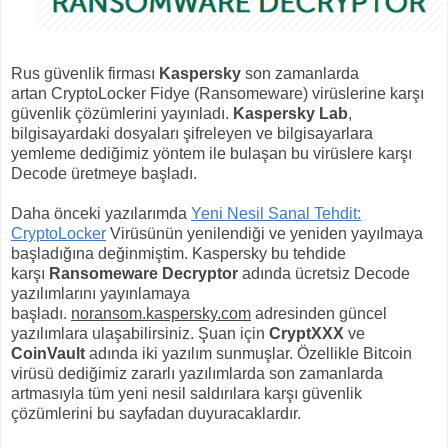
Rus güvenlik firması
Kaspersky
son zamanlarda
artan CryptoLocker Fidye (Ransomeware) virüslerine karşı
güvenlik çözümlerini yayınladı.
Kaspersky Lab
,
bilgisayardaki dosyaları şifreleyen ve bilgisayarlara
yemleme dediğimiz yöntem ile bulaşan bu virüslere karşı
Decode üretmeye başladı.
Daha önceki yazılarımda
Yeni Nesil Sanal Tehdit:
CryptoLocker
Virüsünün yenilendiği ve yeniden yayılmaya
başladığına değinmiştim. Kaspersky bu tehdide
karşı
Ransomeware Decryptor
adında ücretsiz Decode
yazılımlarını yayınlamaya
başladı.
noransom.kaspersky.com
adresinden güncel
yazılımlara ulaşabilirsiniz. Şuan için
CryptXXX
ve
CoinVault
adında iki yazılım sunmuşlar. Özellikle Bitcoin
virüsü dediğimiz zararlı yazılımlarda son zamanlarda
artmasıyla tüm yeni nesil saldırılara karşı güvenlik
çözümlerini bu sayfadan duyuracaklardır.