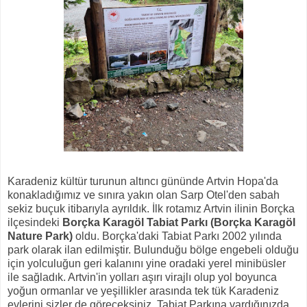
Karadeniz kültür turunun altıncı gününde Artvin Hopa'da
konakladığımız ve sınıra yakın olan Sarp Otel'den sabah
sekiz buçuk itibarıyla ayrıldık. İlk rotamız Artvin ilinin Borçka
ilçesindeki
Borçka Karagöl Tabiat Parkı (Borçka Karagöl
Nature Park)
oldu. Borçka'daki Tabiat Parkı 2002 yılında
park olarak ilan edilmiştir. Bulunduğu bölge engebeli olduğu
için yolculuğun geri kalanını yine oradaki yerel minibüsler
ile sağladık. Artvin'in yolları aşırı virajlı olup yol boyunca
yoğun ormanlar ve yeşillikler arasında tek tük Karadeniz
evlerini sizler de göreceksiniz. Tabiat Parkına vardığınızda