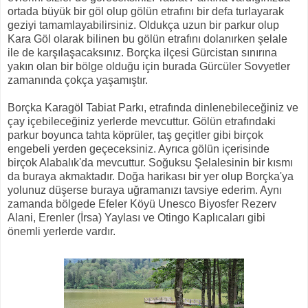
ortada büyük bir göl olup gölün etrafını bir defa turlayarak
geziyi tamamlayabilirsiniz. Oldukça uzun bir parkur olup
Kara Göl olarak bilinen bu gölün etrafını dolanırken şelale
ile de karşılaşacaksınız. Borçka ilçesi Gürcistan sınırına
yakın olan bir bölge olduğu için burada Gürcüler Sovyetler
zamanında çokça yaşamıştır.
Borçka Karagöl Tabiat Parkı, etrafında dinlenebileceğiniz ve
çay içebileceğiniz yerlerde mevcuttur. Gölün etrafındaki
parkur boyunca tahta köprüler, taş geçitler gibi birçok
engebeli yerden geçeceksiniz. Ayrıca gölün içerisinde
birçok Alabalık'da mevcuttur. Soğuksu Şelalesinin bir kısmı
da buraya akmaktadır. Doğa harikası bir yer olup Borçka'ya
yolunuz düşerse buraya uğramanızı tavsiye ederim. Aynı
zamanda bölgede Efeler Köyü Unesco Biyosfer Rezerv
Alani, Erenler (İrsa) Yaylası ve Otingo Kaplıcaları gibi
önemli yerlerde vardır.