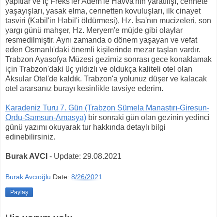
yapıtlar ve iç Freks'ler Adem'le Havva'nın yaratılışı, cennete
yaşayışları, yasak elma, cennetten kovuluşları, ilk cinayet
tasviri (Kabil'in Habil'i öldürmesi), Hz. İsa'nın mucizeleri, son
yargı günü mahşer, Hz. Meryem'e müjde gibi olaylar
resmedilmiştir. Aynı zamanda o dönem yaşayan ve vefat
eden Osmanlı'daki önemli kişilerinde mezar taşları vardır.
Trabzon Ayasofya Müzesi gezimiz sonrası gece konaklamak
için Trabzon'daki üç yıldızlı ve oldukça kaliteli otel olan
Aksular Otel'de kaldık. Trabzon'a yolunuz düşer ve kalacak
otel ararsanız burayı kesinlikle tavsiye ederim.
Karadeniz Turu 7. Gün (Trabzon Sümela Manastırı-Giresun-
Ordu-Samsun-Amasya)
bir sonraki gün olan gezinin yedinci
günü yazımı okuyarak tur hakkında detaylı bilgi
edinebilirsiniz.
Burak AVCI
- Update: 29.08.2021
Burak Avcıoğlu
Date:
8/26/2021
Paylaş