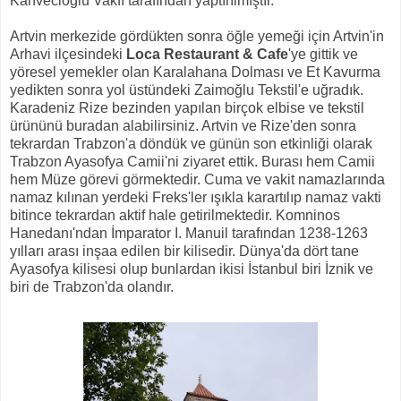
Kahvecioğlu Vakfı tarafından yaptırılmıştır.
Artvin merkezide gördükten sonra öğle yemeği için Artvin'in
Arhavi ilçesindeki
Loca Restaurant & Cafe
'ye gittik ve
yöresel yemekler olan Karalahana Dolması ve Et Kavurma
yedikten sonra yol üstündeki Zaimoğlu Tekstil'e uğradık.
Karadeniz Rize bezinden yapılan birçok elbise ve tekstil
ürününü buradan alabilirsiniz. Artvin ve Rize'den sonra
tekrardan Trabzon'a döndük ve günün son etkinliği olarak
Trabzon Ayasofya Camii'ni ziyaret ettik. Burası hem Camii
hem Müze görevi görmektedir. Cuma ve vakit namazlarında
namaz kılınan yerdeki Freks'ler ışıkla karartılıp namaz vakti
bitince tekrardan aktif hale getirilmektedir. Komninos
Hanedanı'ndan İmparator I. Manuil tarafından 1238-1263
yılları arası inşaa edilen bir kilisedir. Dünya'da dört tane
Ayasofya kilisesi olup bunlardan ikisi İstanbul biri İznik ve
biri de Trabzon'da olandır.