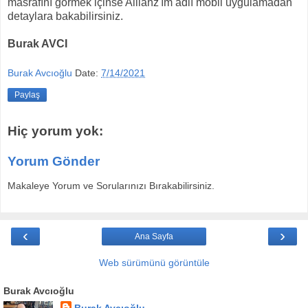
masrafını görmek içinse Allianz'ım adlı mobil uygulamadan
detaylara bakabilirsiniz.
Burak AVCI
Burak Avcıoğlu
Date:
7/14/2021
Paylaş
Hiç yorum yok:
Yorum Gönder
Makaleye Yorum ve Sorularınızı Bırakabilirsiniz.
‹
›
Ana Sayfa
Web sürümünü görüntüle
Burak Avcıoğlu