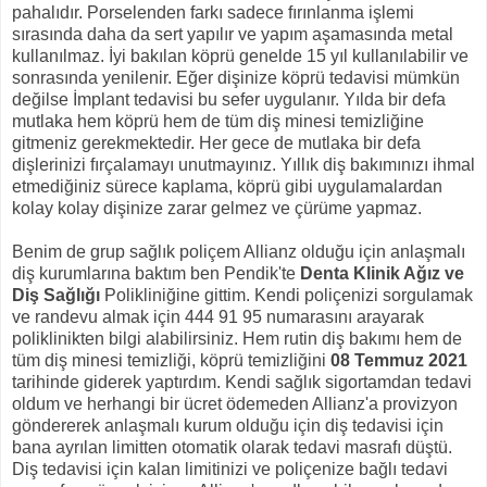
pahalıdır. Porselenden farkı sadece fırınlanma işlemi
sırasında daha da sert yapılır ve yapım aşamasında metal
kullanılmaz. İyi bakılan köprü genelde 15 yıl kullanılabilir ve
sonrasında yenilenir. Eğer dişinize köprü tedavisi mümkün
değilse İmplant tedavisi bu sefer uygulanır. Yılda bir defa
mutlaka hem köprü hem de tüm diş minesi temizliğine
gitmeniz gerekmektedir. Her gece de mutlaka bir defa
dişlerinizi fırçalamayı unutmayınız. Yıllık diş bakımınızı ihmal
etmediğiniz sürece kaplama, köprü gibi uygulamalardan
kolay kolay dişinize zarar gelmez ve çürüme yapmaz.
Benim de grup sağlık poliçem Allianz olduğu için anlaşmalı
diş kurumlarına baktım ben Pendik'te
Denta Klinik Ağız ve
Diş Sağlığı
Polikliniğine gittim. Kendi poliçenizi sorgulamak
ve randevu almak için 444 91 95 numarasını arayarak
poliklinikten bilgi alabilirsiniz. Hem rutin diş bakımı hem de
tüm diş minesi temizliği, köprü temizliğini
08 Temmuz 2021
tarihinde giderek yaptırdım. Kendi sağlık sigortamdan tedavi
oldum ve herhangi bir ücret ödemeden Allianz'a provizyon
göndererek anlaşmalı kurum olduğu için diş tedavisi için
bana ayrılan limitten otomatik olarak tedavi masrafı düştü.
Diş tedavisi için kalan limitinizi ve poliçenize bağlı tedavi