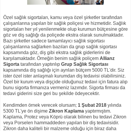
Özel sağlık sigortaları, kamu veya özel şirketler tarafından
çalışanlarına yapılan bir sağlık poliçesi ve hizmetidir. Sağlık
sigortaları her yıl yenilenmekte olup kurumun bütçesine göre
göz ve diş sağlığı da poliçede ekstra olarak sunulmaktadır.
Bazı şirketler sadece tamamlayıcı sağlık sigortası
çalışanlarına sağlarken bazıları da grup sağlık sigortası
kapsamında göz, diş gibi ekstra sağlık giderlerini de
karşılamaktadır. Örneğin benim sağlık poliçem
Allianz
Sigorta
tarafından yaptırılıp
Grup Sağlık Sigortası
kapsamında diş sağlığı için ayrılan bütçem 5000 TL'dir. Siz
ister özel ister anlaşmalı kurumdan diş tedavisi olabilirsiniz.
Özel bir kurum veya dişçide olduğunuz tedavi için fatura alıp
bunu sigorta firmanıza vermeniz lazımdır. Sigorta firması da
tedavi giderini size geri bu şekilde ödeyecektir.
Kendimden örnek verecek olursam;
1 Şubat 2018
yılında
5300 TL'ye ön dişime
Zikron Kaplama
yaptırmıştım.
Kaplama, Protez veya Köprü olarak bilinen bu tedavi Zikron
veya Porselen hammaddeden yapılan bir diş tedavisidir.
Zikron daha kaliteli bir malzeme olduğu için biraz daha