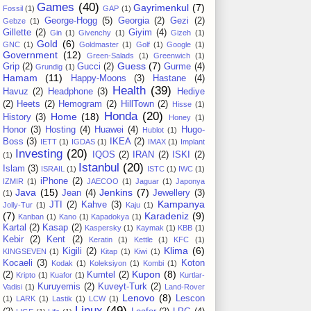
Games
(40)
Gayrimenkul
(7)
Fossil
(1)
GAP
(1)
George-Hogg
(5)
Georgia
(2)
Gezi
(2)
Gebze
(1)
Gillette
(2)
Giyim
(4)
Gin
(1)
Givenchy
(1)
Gizeh
(1)
Gold
(6)
GNC
(1)
Goldmaster
(1)
Golf
(1)
Google
(1)
Government
(12)
Green-Salads
(1)
Greenwich
(1)
Guess
(7)
Grip
(2)
Gucci
(2)
Gurme
(4)
Grundig
(1)
Hamam
(11)
Happy-Moons
(3)
Hastane
(4)
Health
(39)
Havuz
(2)
Headphone
(3)
Hediye
(2)
Heets
(2)
Hemogram
(2)
HillTown
(2)
Hisse
(1)
Honda
(20)
Home
(18)
History
(3)
Honey
(1)
Honor
(3)
Hosting
(4)
Huawei
(4)
Hugo-
Hublot
(1)
Boss
(3)
IKEA
(2)
IETT
(1)
IGDAS
(1)
IMAX
(1)
Implant
Investing
(20)
IQOS
(2)
IRAN
(2)
ISKI
(2)
(1)
Istanbul
(20)
Islam
(3)
ISRAIL
(1)
ISTC
(1)
IWC
(1)
iPhone
(2)
IZMIR
(1)
JAECOO
(1)
Jaguar
(1)
Japonya
Java
(15)
Jenkins
(7)
Jean
(4)
Jewellery
(3)
(1)
Kampanya
JTI
(2)
Kahve
(3)
Jolly-Tur
(1)
Kaju
(1)
(7)
Karadeniz
(9)
Kanban
(1)
Kano
(1)
Kapadokya
(1)
Kartal
(2)
Kasap
(2)
Kaspersky
(1)
Kaymak
(1)
KBB
(1)
Kebir
(2)
Kent
(2)
Keratin
(1)
Kettle
(1)
KFC
(1)
Klima
(6)
Kigili
(2)
KINGSEVEN
(1)
Kitap
(1)
Kiwi
(1)
Kocaeli
(3)
Koton
Kodak
(1)
Koleksiyon
(1)
Kombi
(1)
Kupon
(8)
(2)
Kumtel
(2)
Kripto
(1)
Kuafor
(1)
Kurtlar-
Kuruyemis
(2)
Kuveyt-Turk
(2)
Vadisi
(1)
Land-Rover
Lenovo
(8)
Lescon
(1)
LARK
(1)
Lastik
(1)
LCW
(1)
Linux
(49)