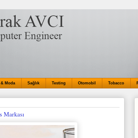
 & Moda
Sağlık
Testing
Otomobil
Tobacco
s Markası