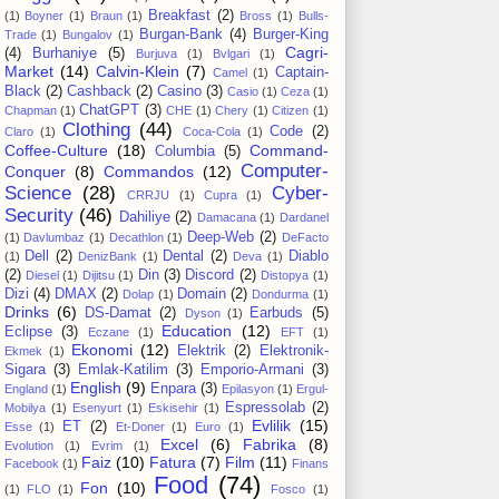
Breakfast
(2)
(1)
Boyner
(1)
Braun
(1)
Bross
(1)
Bulls-
Burgan-Bank
(4)
Burger-King
Trade
(1)
Bungalov
(1)
Cagri-
(4)
Burhaniye
(5)
Burjuva
(1)
Bvlgari
(1)
Market
(14)
Calvin-Klein
(7)
Captain-
Camel
(1)
Black
(2)
Cashback
(2)
Casino
(3)
Casio
(1)
Ceza
(1)
ChatGPT
(3)
Chapman
(1)
CHE
(1)
Chery
(1)
Citizen
(1)
Clothing
(44)
Code
(2)
Claro
(1)
Coca-Cola
(1)
Coffee-Culture
(18)
Command-
Columbia
(5)
Computer-
Conquer
(8)
Commandos
(12)
Science
(28)
Cyber-
CRRJU
(1)
Cupra
(1)
Security
(46)
Dahiliye
(2)
Damacana
(1)
Dardanel
Deep-Web
(2)
(1)
Davlumbaz
(1)
Decathlon
(1)
DeFacto
Dell
(2)
Dental
(2)
Diablo
(1)
DenizBank
(1)
Deva
(1)
(2)
Din
(3)
Discord
(2)
Diesel
(1)
Dijitsu
(1)
Distopya
(1)
Dizi
(4)
DMAX
(2)
Domain
(2)
Dolap
(1)
Dondurma
(1)
Drinks
(6)
DS-Damat
(2)
Earbuds
(5)
Dyson
(1)
Education
(12)
Eclipse
(3)
Eczane
(1)
EFT
(1)
Ekonomi
(12)
Elektrik
(2)
Elektronik-
Ekmek
(1)
Sigara
(3)
Emlak-Katilim
(3)
Emporio-Armani
(3)
English
(9)
Enpara
(3)
England
(1)
Epilasyon
(1)
Ergul-
Espressolab
(2)
Mobilya
(1)
Esenyurt
(1)
Eskisehir
(1)
Evlilik
(15)
ET
(2)
Esse
(1)
Et-Doner
(1)
Euro
(1)
Excel
(6)
Fabrika
(8)
Evolution
(1)
Evrim
(1)
Faiz
(10)
Fatura
(7)
Film
(11)
Facebook
(1)
Finans
Food
(74)
Fon
(10)
(1)
FLO
(1)
Fosco
(1)