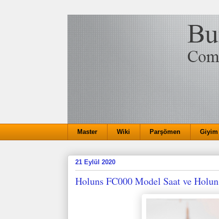
Master
Wiki
Parşömen
Giyim
21 Eylül 2020
Holuns FC000 Model Saat ve Holun