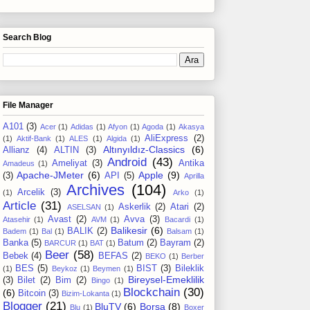
Search Blog
File Manager
A101
(3)
Acer
(1)
Adidas
(1)
Afyon
(1)
Agoda
(1)
Akasya
AliExpress
(2)
(1)
Aktif-Bank
(1)
ALES
(1)
Algida
(1)
Altınyıldız-Classics
(6)
Allianz
(4)
ALTIN
(3)
Android
(43)
Ameliyat
(3)
Antika
Amadeus
(1)
Apache-JMeter
(6)
Apple
(9)
(3)
API
(5)
Aprilla
Archives
(104)
Arcelik
(3)
(1)
Arko
(1)
Article
(31)
Askerlik
(2)
Atari
(2)
ASELSAN
(1)
Avast
(2)
Avva
(3)
Atasehir
(1)
AVM
(1)
Bacardi
(1)
Balikesir
(6)
BALIK
(2)
Badem
(1)
Bal
(1)
Balsam
(1)
Banka
(5)
Batum
(2)
Bayram
(2)
BARCUR
(1)
BAT
(1)
Beer
(58)
Bebek
(4)
BEFAS
(2)
BEKO
(1)
Berber
BES
(5)
BIST
(3)
Bileklik
(1)
Beykoz
(1)
Beymen
(1)
Bireysel-Emeklilik
(3)
Bilet
(2)
Bim
(2)
Bingo
(1)
Blockchain
(30)
(6)
Bitcoin
(3)
Bizim-Lokanta
(1)
Blogger
(21)
BluTV
(6)
Borsa
(8)
Blu
(1)
Boxer