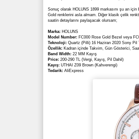
Sonuç olarak HOLUNS 1899 markasını şu an için 
Gold renklerini asla almam. Diğer klasik çelik renk
saatin detaylarını paylaşacak olursam;
Marka:
HOLUNS
Model Number:
FC000 Rose Gold Bezel veya FC
Teknoloji:
Quartz (Pilli) 16 Haziran 2020 Sony Pil 
Özellik:
Kadran içinde Takvim, Gün Gösterici, Saa
Band Width:
22 MM Kayış
Price:
200-290 TL (Vergi, Kayış, Pil Dahil)
Kayış:
UTHAI Z09 Brown (Kahverengi)
Tedarik:
AliExpress