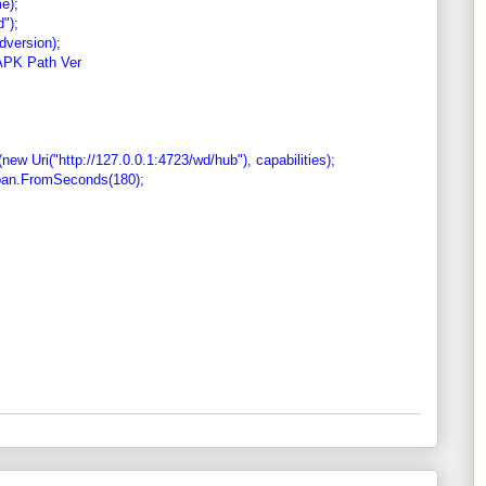
e);
");
dversion);
 APK Path Ver
 Uri("http://127.0.0.1:4723/wd/hub"), capabilities);
Span.FromSeconds(180);