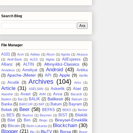
Search Blog
File Manager
A101
(3)
Acer
(1)
Adidas
(1)
Afyon
(1)
Agoda
(1)
Akasya
AliExpress
(2)
(1)
Aktif-Bank
(1)
ALES
(1)
Algida
(1)
Altınyıldız-Classics
(6)
Allianz
(4)
ALTIN
(3)
Android
(43)
Ameliyat
(3)
Antika
Amadeus
(1)
Apache-JMeter
(6)
Apple
(9)
(3)
API
(5)
Aprilla
Archives
(104)
Arcelik
(3)
(1)
Arko
(1)
Article
(31)
Askerlik
(2)
Atari
(2)
ASELSAN
(1)
Avast
(2)
Avva
(3)
Atasehir
(1)
AVM
(1)
Bacardi
(1)
Balikesir
(6)
BALIK
(2)
Badem
(1)
Bal
(1)
Balsam
(1)
Banka
(5)
Batum
(2)
Bayram
(2)
BARCUR
(1)
BAT
(1)
Beer
(58)
Bebek
(4)
BEFAS
(2)
BEKO
(1)
Berber
BES
(5)
BIST
(3)
Bileklik
(1)
Beykoz
(1)
Beymen
(1)
Bireysel-Emeklilik
(3)
Bilet
(2)
Bim
(2)
Bingo
(1)
Blockchain
(30)
(6)
Bitcoin
(3)
Bizim-Lokanta
(1)
Blogger
(21)
BluTV
(6)
Borsa
(8)
Blu
(1)
Boxer