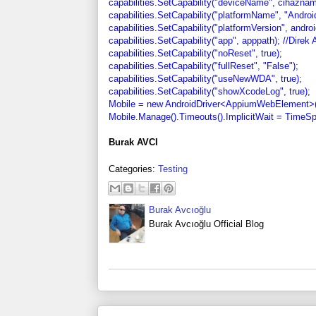
capabilities.SetCapability("deviceName", cihaznam
capabilities.SetCapability("platformName", "Android
capabilities.SetCapability("platformVersion", androi
capabilities.SetCapability("app", apppath); //Direk
capabilities.SetCapability("noReset", true);
capabilities.SetCapability("fullReset", "False");
capabilities.SetCapability("useNewWDA", true);
capabilities.SetCapability("showXcodeLog", true);
Mobile = new AndroidDriver<AppiumWebElement>(new
Mobile.Manage().Timeouts().ImplicitWait = Time
Burak AVCI
Categories:
Testing
Burak Avcıoğlu
Burak Avcıoğlu Official Blog