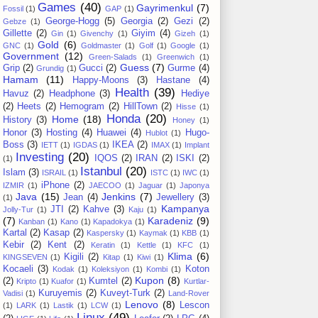
Games
(40)
Gayrimenkul
(7)
Fossil
(1)
GAP
(1)
George-Hogg
(5)
Georgia
(2)
Gezi
(2)
Gebze
(1)
Gillette
(2)
Giyim
(4)
Gin
(1)
Givenchy
(1)
Gizeh
(1)
Gold
(6)
GNC
(1)
Goldmaster
(1)
Golf
(1)
Google
(1)
Government
(12)
Green-Salads
(1)
Greenwich
(1)
Guess
(7)
Grip
(2)
Gucci
(2)
Gurme
(4)
Grundig
(1)
Hamam
(11)
Happy-Moons
(3)
Hastane
(4)
Health
(39)
Havuz
(2)
Headphone
(3)
Hediye
(2)
Heets
(2)
Hemogram
(2)
HillTown
(2)
Hisse
(1)
Honda
(20)
Home
(18)
History
(3)
Honey
(1)
Honor
(3)
Hosting
(4)
Huawei
(4)
Hugo-
Hublot
(1)
Boss
(3)
IKEA
(2)
IETT
(1)
IGDAS
(1)
IMAX
(1)
Implant
Investing
(20)
IQOS
(2)
IRAN
(2)
ISKI
(2)
(1)
Istanbul
(20)
Islam
(3)
ISRAIL
(1)
ISTC
(1)
IWC
(1)
iPhone
(2)
IZMIR
(1)
JAECOO
(1)
Jaguar
(1)
Japonya
Java
(15)
Jenkins
(7)
Jean
(4)
Jewellery
(3)
(1)
Kampanya
JTI
(2)
Kahve
(3)
Jolly-Tur
(1)
Kaju
(1)
(7)
Karadeniz
(9)
Kanban
(1)
Kano
(1)
Kapadokya
(1)
Kartal
(2)
Kasap
(2)
Kaspersky
(1)
Kaymak
(1)
KBB
(1)
Kebir
(2)
Kent
(2)
Keratin
(1)
Kettle
(1)
KFC
(1)
Klima
(6)
Kigili
(2)
KINGSEVEN
(1)
Kitap
(1)
Kiwi
(1)
Kocaeli
(3)
Koton
Kodak
(1)
Koleksiyon
(1)
Kombi
(1)
Kupon
(8)
(2)
Kumtel
(2)
Kripto
(1)
Kuafor
(1)
Kurtlar-
Kuruyemis
(2)
Kuveyt-Turk
(2)
Vadisi
(1)
Land-Rover
Lenovo
(8)
Lescon
(1)
LARK
(1)
Lastik
(1)
LCW
(1)
Linux
(49)