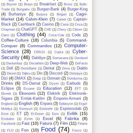
Breakfast
(2)
(1)
Boyner
(1)
Braun
(1)
Bross
(1)
Bulls-
Burgan-Bank
(4)
Burger-King
Trade
(1)
Bungalov
(1)
Cagri-
(4)
Burhaniye
(5)
Burjuva
(1)
Bvlgari
(1)
Market
(14)
Calvin-Klein
(7)
Captain-
Camel
(1)
Black
(2)
Cashback
(2)
Casino
(3)
Casio
(1)
Ceza
(1)
ChatGPT
(3)
Chapman
(1)
CHE
(1)
Chery
(1)
Citizen
(1)
Clothing
(44)
Code
(2)
Claro
(1)
Coca-Cola
(1)
Coffee-Culture
(18)
Command-
Columbia
(5)
Computer-
Conquer
(8)
Commandos
(12)
Science
(28)
Cyber-
CRRJU
(1)
Cupra
(1)
Security
(46)
Dahiliye
(2)
Damacana
(1)
Dardanel
Deep-Web
(2)
(1)
Davlumbaz
(1)
Decathlon
(1)
DeFacto
Dell
(2)
Dental
(2)
Diablo
(1)
DenizBank
(1)
Deva
(1)
(2)
Din
(3)
Discord
(2)
Diesel
(1)
Dijitsu
(1)
Distopya
(1)
Dizi
(4)
DMAX
(2)
Domain
(2)
Dolap
(1)
Dondurma
(1)
Drinks
(6)
DS-Damat
(2)
Earbuds
(5)
Dyson
(1)
Education
(12)
Eclipse
(3)
Eczane
(1)
EFT
(1)
Ekonomi
(12)
Elektrik
(2)
Elektronik-
Ekmek
(1)
Sigara
(3)
Emlak-Katilim
(3)
Emporio-Armani
(3)
English
(9)
Enpara
(3)
England
(1)
Epilasyon
(1)
Ergul-
Espressolab
(2)
Mobilya
(1)
Esenyurt
(1)
Eskisehir
(1)
Evlilik
(15)
ET
(2)
Esse
(1)
Et-Doner
(1)
Euro
(1)
Excel
(6)
Fabrika
(8)
Evolution
(1)
Evrim
(1)
Faiz
(10)
Fatura
(7)
Film
(11)
Facebook
(1)
Finans
Food
(74)
Fon
(10)
(1)
FLO
(1)
Fosco
(1)