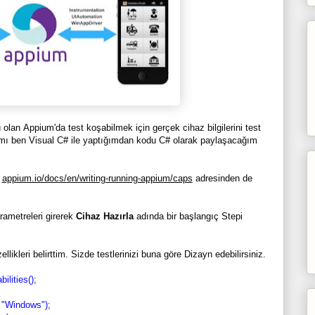
n Appium'da test koşabilmek için gerçek cihaz bilgilerini test
mı ben Visual C# ile yaptığımdan kodu C# olarak paylaşacağım
e
appium.io/docs/en/writing-running-appium/caps
adresinden de
rametreleri girerek
Cihaz Hazırla
adında bir başlangıç Stepi
llikleri belirttim. Sizde testlerinizi buna göre Dizayn edebilirsiniz.
pabilities();
m, "Windows");