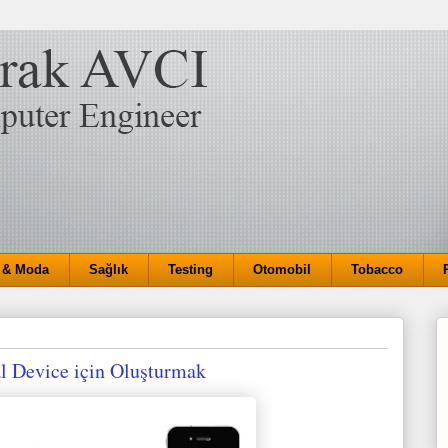
 & Moda
Sağlık
Testing
Otomobil
Tobacco
al Device için Oluşturmak