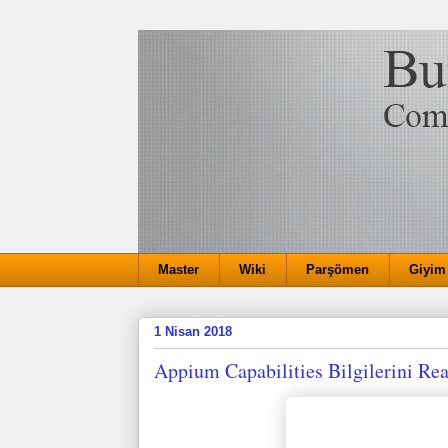
Master
Wiki
Parşömen
Giyim
1 Nisan 2018
Appium Capabilities Bilgilerini Re