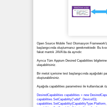
Open Source Mobile Test Otomasyon Framework'ü ola
başlangıcında oluşturmanız gerekmektedir. Bu kıs
fakat mantık JAVA'da da aynıdır.
Ayrıca Tüm Appium Desired Capabilities bilgilerin
ulaşabilrisiniz.
Bir metot içerisine test başlangıcında aşağıdaki pa
oluşturabilirsiniz.
Aşağıda capabilities parametresi ile kullanılacak öze
DesiredCapabilities capabilities = new DesiredCa
capabilities.SetCapability("udid", DeviceID);
capabilities.SetCapability(CapabilityType.Platfor