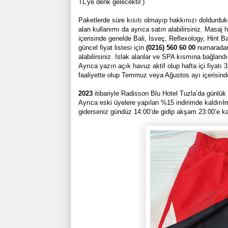
TL'ye denk gelecektir.)
Paketlerde süre kısıtı olmayıp hakkınızı doldurduk
alan kullanımı da ayrıca satın alabilirsiniz. Masaj h
içerisinde genelde Bali, İsveç, Reflexology, Hint 
güncel fiyat listesi için
(0216) 560 60 00
numaradan 
alabilirsiniz. Islak alanlar ve SPA kısmına bağlandı
Ayrıca yazın açık havuz aktif olup hafta içi fiyat
faaliyette olup Temmuz veya Ağustos ayı içerisinde
2023
itibariyle Radisson Blu Hotel Tuzla’da günlük 
Ayrıca eski üyelere yapılan %15 indirimde kaldırılmış
giderseniz gündüz 14:00’de gidip akşam 23:00’e ka