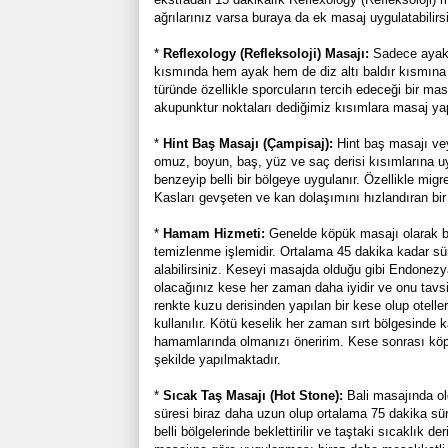
ağrılarınız varsa buraya da ek masaj uygulatabilirsi
*
Reflexology (Refleksoloji) Masajı:
Sadece ayakl
kısmında hem ayak hem de diz altı baldır kısmına 
türünde özellikle sporcuların tercih edeceği bir mas
akupunktur noktaları dediğimiz kısımlara masaj yap
*
Hint Baş Masajı (Çampisaj):
Hint baş masajı vey
omuz, boyun, baş, yüz ve saç derisi kısımlarına uy
benzeyip belli bir bölgeye uygulanır. Özellikle migr
Kasları gevşeten ve kan dolaşımını hızlandıran bir
*
Hamam Hizmeti:
Genelde köpük masajı olarak b
temizlenme işlemidir. Ortalama 45 dakika kadar s
alabilirsiniz. Keseyi masajda olduğu gibi Endone
olacağınız kese her zaman daha iyidir ve onu tavs
renkte kuzu derisinden yapılan bir kese olup otel
kullanılır. Kötü keselik her zaman sırt bölgesinde 
hamamlarında olmanızı öneririm. Kese sonrası köpük
şekilde yapılmaktadır.
*
Sıcak Taş Masajı (Hot Stone):
Bali masajında ol
süresi biraz daha uzun olup ortalama 75 dakika sü
belli bölgelerinde beklettirilir ve taştaki sıcaklık 