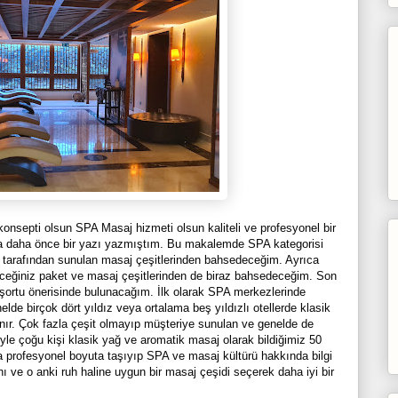
onsepti olsun SPA Masaj hizmeti olsun kaliteli ve profesyonel bir
 daha önce bir yazı yazmıştım. Bu makalemde SPA kategorisi
i tarafından sunulan masaj çeşitlerinden bahsedeceğim. Ayrıca
leceğiniz paket ve masaj çeşitlerinden de biraz bahsedeceğim. Son
şortu önerisinde bulunacağım. İlk olarak SPA merkezlerinde
de birçok dört yıldız veya ortalama beş yıldızlı otellerde klasik
nır. Çok fazla çeşit olmayıp müşteriye sunulan ve genelde de
yle çoğu kişi klasik yağ ve aromatik masaj olarak bildiğimiz 50
ha profesyonel boyuta taşıyıp SPA ve masaj kültürü hakkında bilgi
nı ve o anki ruh haline uygun bir masaj çeşidi seçerek daha iyi bir