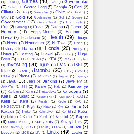
Games
(40)
Gayrimenkul
(1)
Fossil
(1)
GAP
(1)
(7)
George-Hogg
(5)
Georgia
(2)
Gezi
(2)
Gebze
(1)
Gillette
(2)
Giyim
(4)
Gin
(1)
Givenchy
(1)
Gizeh
(1)
Gold
(6)
GNC
(1)
Goldmaster
(1)
Golf
(1)
Google
(1)
Government
(12)
Green-Salads
(1)
Greenwich
(1)
Guess
(7)
Grip
(2)
Gucci
(2)
Gurme
(4)
Grundig
(1)
Hamam
(11)
Happy-Moons
(3)
Hastane
(4)
Health
(39)
Havuz
(2)
Headphone
(3)
Hediye
(2)
Heets
(2)
Hemogram
(2)
HillTown
(2)
Hisse
(1)
Honda
(20)
Home
(18)
History
(3)
Honey
(1)
Honor
(3)
Hosting
(4)
Huawei
(4)
Hugo-
Hublot
(1)
Boss
(3)
IKEA
(2)
IETT
(1)
IGDAS
(1)
IMAX
(1)
Implant
Investing
(20)
IQOS
(2)
IRAN
(2)
ISKI
(2)
(1)
Istanbul
(20)
Islam
(3)
ISRAIL
(1)
ISTC
(1)
IWC
(1)
iPhone
(2)
IZMIR
(1)
JAECOO
(1)
Jaguar
(1)
Japonya
Java
(15)
Jenkins
(7)
Jean
(4)
Jewellery
(3)
(1)
Kampanya
JTI
(2)
Kahve
(3)
Jolly-Tur
(1)
Kaju
(1)
(7)
Karadeniz
(9)
Kanban
(1)
Kano
(1)
Kapadokya
(1)
Kartal
(2)
Kasap
(2)
Kaspersky
(1)
Kaymak
(1)
KBB
(1)
Kebir
(2)
Kent
(2)
Keratin
(1)
Kettle
(1)
KFC
(1)
Klima
(6)
Kigili
(2)
KINGSEVEN
(1)
Kitap
(1)
Kiwi
(1)
Kocaeli
(3)
Koton
Kodak
(1)
Koleksiyon
(1)
Kombi
(1)
Kupon
(2)
Kumtel
(2)
Kripto
(1)
Kuafor
(1)
Kumla
(1)
(8)
Kuruyemis
(2)
Kuveyt-Turk
(2)
Kurtlar-Vadisi
(1)
Lenovo
(8)
Land-Rover
(1)
LARK
(1)
Lastik
(1)
LCW
(1)
Linux
(49)
Lescon
(2)
Loafer
(2)
LIGE
(1)
Life
(1)