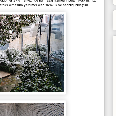
olup her SPA merkezinde bu masaj hizmetini bulamayabilirsiniz.
ks olmasına yardımcı olan sıcaklık ve serinliği birleştirir.