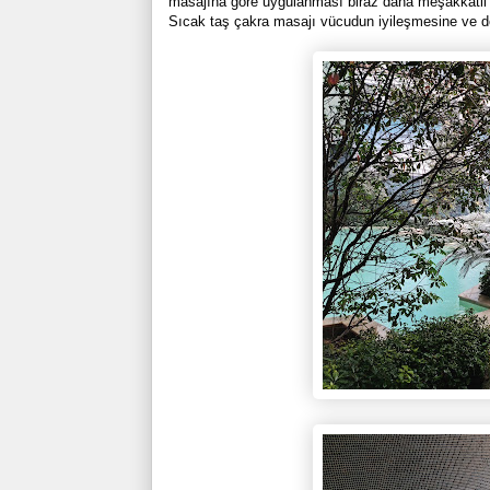
masajına göre uygulanması biraz daha meşakkatli 
Sıcak taş çakra masajı vücudun iyileşmesine ve deto