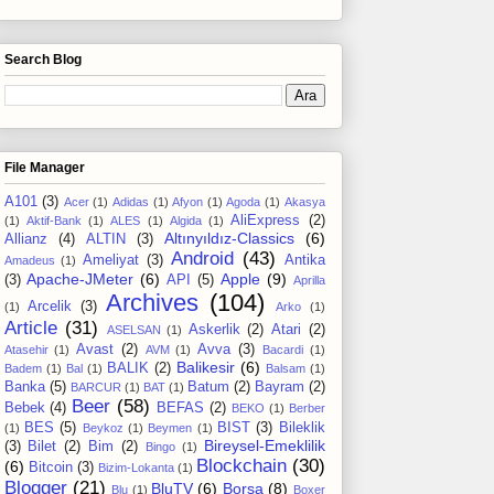
Search Blog
File Manager
A101
(3)
Acer
(1)
Adidas
(1)
Afyon
(1)
Agoda
(1)
Akasya
AliExpress
(2)
(1)
Aktif-Bank
(1)
ALES
(1)
Algida
(1)
Altınyıldız-Classics
(6)
Allianz
(4)
ALTIN
(3)
Android
(43)
Ameliyat
(3)
Antika
Amadeus
(1)
Apache-JMeter
(6)
Apple
(9)
(3)
API
(5)
Aprilla
Archives
(104)
Arcelik
(3)
(1)
Arko
(1)
Article
(31)
Askerlik
(2)
Atari
(2)
ASELSAN
(1)
Avast
(2)
Avva
(3)
Atasehir
(1)
AVM
(1)
Bacardi
(1)
Balikesir
(6)
BALIK
(2)
Badem
(1)
Bal
(1)
Balsam
(1)
Banka
(5)
Batum
(2)
Bayram
(2)
BARCUR
(1)
BAT
(1)
Beer
(58)
Bebek
(4)
BEFAS
(2)
BEKO
(1)
Berber
BES
(5)
BIST
(3)
Bileklik
(1)
Beykoz
(1)
Beymen
(1)
Bireysel-Emeklilik
(3)
Bilet
(2)
Bim
(2)
Bingo
(1)
Blockchain
(30)
(6)
Bitcoin
(3)
Bizim-Lokanta
(1)
Blogger
(21)
BluTV
(6)
Borsa
(8)
Blu
(1)
Boxer