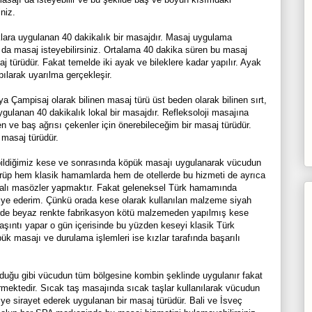
niz.
ara uygulanan 40 dakikalık bir masajdır. Masaj uygulama
da masaj isteyebilirsiniz. Ortalama 40 dakika süren bu masaj
aj türüdür. Fakat temelde iki ayak ve bileklere kadar yapılır. Ayak
ılarak uyarılma gerçekleşir.
a Çampisaj olarak bilinen masaj türü üst beden olarak bilinen sırt,
gulanan 40 dakikalık lokal bir masajdır. Refleksoloji masajına
en ve baş ağrısı çekenler için önerebileceğim bir masaj türüdür.
 masaj türüdür.
ildiğimiz kese ve sonrasında köpük masajı uygulanarak vücudun
ürüp hem klasik hamamlarda hem de otellerde bu hizmeti de ayrıca
zyalı masözler yapmaktır. Fakat geleneksel Türk hamamında
iye ederim. Çünkü orada kese olarak kullanılan malzeme siyah
lerde beyaz renkte fabrikasyon kötü malzemeden yapılmış kese
kaşıntı yapar o gün içerisinde bu yüzden keseyi klasik Türk
 masajı ve durulama işlemleri ise kızlar tarafında başarılı
duğu gibi vücudun tüm bölgesine kombin şeklinde uygulanır fakat
rmektedir. Sıcak taş masajında sıcak taşlar kullanılarak vücudun
deriye sirayet ederek uygulanan bir masaj türüdür. Bali ve İsveç