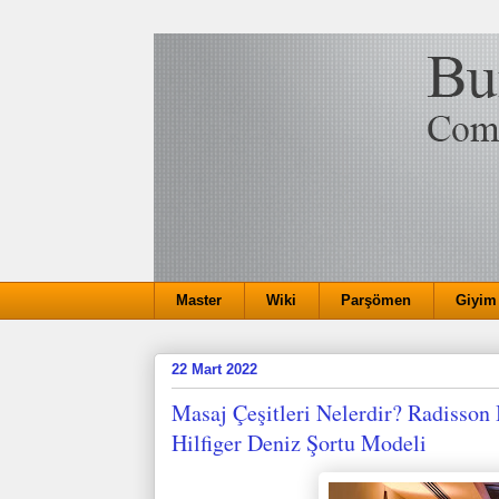
Master
Wiki
Parşömen
Giyim
22 Mart 2022
Masaj Çeşitleri Nelerdir? Radisson
Hilfiger Deniz Şortu Modeli