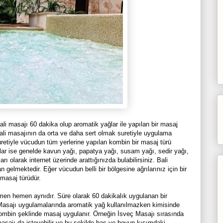
li masajı 60 dakika olup aromatik yağlar ile yapılan bir masaj
Bali masajının da orta ve daha sert olmak suretiyle uygulama
uretiyle vücudun tüm yerlerine yapılan kombin bir masaj türü
ğlar ise genelde kavun yağı, papatya yağı, susam yağı, sedir yağı,
ı olarak internet üzerinde arattığınızda bulabilirsiniz. Bali
gelmektedir. Eğer vücudun belli bir bölgesine ağrılarınız için bir
masaj türüdür.
emen hemen aynıdır. Süre olarak 60 dakikalık uygulanan bir
ç Masajı uygulamalarında aromatik yağ kullanılmazken kimisinde
kombin şeklinde masaj uygulanır. Örneğin İsveç Masajı sırasında
masajı da isteyebilir ve bu şekilde baş ve boyun kısımdaki