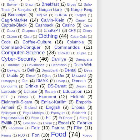
Breakfast
(2)
(1)
Boyner
(1)
Braun
(1)
Bross
(1)
Bulls-
Burgan-Bank
(4)
Burger-King
Trade
(1)
Bungalov
(1)
(4)
Burhaniye
(5)
Burjuva
(1)
BURSA
(1)
Bvlgari
(1)
Cagri-Market
(14)
Calvin-Klein
(7)
Camel
(1)
Captain-Black
(2)
Cashback
(2)
Casino
(3)
Casio
ChatGPT
(3)
(1)
Ceza
(1)
Chapman
(1)
CHE
(1)
Chery
Clothing
(44)
(1)
Citizen
(1)
Claro
(1)
Coca-Cola
(1)
Coffee-Culture
(18)
Code
(2)
Columbia
(5)
Command-Conquer
(8)
Commandos
(12)
Computer-Science
(28)
CRRJU
(1)
Cupra
(1)
Cyber-Security
(46)
Dahiliye
(2)
Damacana
Deep-Web
(1)
Dardanel
(1)
Davlumbaz
(1)
Decathlon
(1)
(2)
Dell
(2)
Dental
(2)
DeFacto
(1)
DenizBank
(1)
Deva
Diablo
(2)
Din
(3)
Discord
(2)
(1)
Diesel
(1)
Dijitsu
(1)
Dizi
(4)
DMAX
(2)
Domain
(2)
Distopya
(1)
Dolap
(1)
Drinks
(6)
DS-Damat
(2)
Dondurma
(1)
Dyson
(1)
Education
(12)
Earbuds
(5)
Eclipse
(3)
Eczane
(1)
Ekonomi
(12)
Elektrik
(2)
EFT
(1)
Ekmek
(1)
Elektronik-Sigara
(3)
Emlak-Katilim
(3)
Emporio-
English
(9)
Armani
(3)
Enpara
(3)
England
(1)
Epilasyon
(1)
Ergul-Mobilya
(1)
Esenyurt
(1)
Eskisehir
(1)
Espressolab
(2)
ET
(2)
Esse
(1)
Et-Doner
(1)
Euro
(1)
Evlilik
(15)
Excel
(6)
Fabrika
Evolution
(1)
Evrim
(1)
(8)
Faiz
(10)
Fatura
(7)
Film
(11)
Facebook
(1)
Food
(74)
Fon
(10)
Finans
(1)
FLO
(1)
Fosco