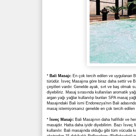
*
Bali Masajı:
En çok tercih edilen ve uygulanan Ba
türüdür. İsveç Masajına göre biraz daha settir ve 
çeşitleri vardır. Genelde ayak, sırt ve baş olmak s
diyebiliriz. Masaj sırasında kullanılan aromatik ya
argan yağı yağlar kullanılıp bunları SPA masaj yağlar
Masajındaki Bali ismi Endonezya'nın Bali adasından 
masaj istemiyorsanız genelde en çok tercih edilen 
*
İsveç Masajı:
Bali Masajının daha hafifidir ve h
masajdır. Hatta daha iyidir diyebilirim. Bazı İsve
kullanılır. Bali masajında olduğu gibi tüm vücuda 
ekstradan 15 dakikalık Reflexology (Refleksoloji) 