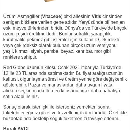
Üzüm, Asmagiller (
Vitaceae
) bitki ailesinin
Vitis
cinsinden
sarılgan bitkilere verilen gene adıdır. Yeryüzünde bilinen en
eski meyve türlerinden biridir. Dünya'da ve Türkiye'de birçok
üzüm çeşidi üretilmektedir. Bunlar sofralık, şarapçılık,
kurutmalık, pekmez gibi işlemler için kullanılır. Çekirdekli
veya çekirdeksiz olarak bulunan birçok üzüm versiyonu
yeşil, kırmızı, siyah, pembe, beyaz, kehribar, mor gibi
renklere sahiptir.
Red Globe üzümün kilosu Ocak 2021 itibarıyla Türkiye'de
12 ile 23 TL arasında satılmaktadır. Bu fiyat aralığı üzümün
kalitesi, olgunlaşma süresi ve üretim yerine göre değişkenlik
gösterebilir. Pazar ve manavlardan daha uygun fiyata
alırken seçkin marketlerden kilosunu biraz daha pahalıya
satın alabilirsiniz.
Sonuç olarak ister içki ile isterseniz yemekten sonra
tüketebileceğiniz güzel ve lezzetli bir üzüm türüdür. Özellikle
buzdolabında bekletip soğuk tüketmenizi tavsiye ederim.
Burak AVCI