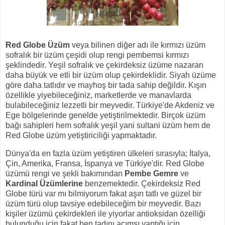
Red Globe Üzüm
veya bilinen diğer adı ile kırmızı üzüm
sofralık bir üzüm çeşidi olup rengi pembemsi kırmızı
şeklindedir. Yeşil sofralık ve çekirdeksiz üzüme nazaran
daha büyük ve etli bir üzüm olup çekirdeklidir. Siyah üzüme
göre daha tatlıdır ve mayhoş bir tada sahip değildir. Kışın
özellikle yiyebileceğiniz, marketlerde ve manavlarda
bulabileceğiniz lezzetli bir meyvedir. Türkiye'de Akdeniz ve
Ege bölgelerinde genelde yetiştirilmektedir. Birçok üzüm
bağı sahipleri hem sofralık yeşil yani sultani üzüm hem de
Red Globe üzüm yetiştiriciliği yapmaktadır.
Dünya'da en fazla üzüm yetiştiren ülkeleri sırasıyla; İtalya,
Çin, Amerika, Fransa, İspanya ve Türkiye'dir. Red Globe
üzümü rengi ve şekli bakımından
Pembe Gemre
ve
Kardinal Üzümlerine
benzemektedir. Çekirdeksiz Red
Globe türü var mı bilmiyorum fakat aşırı tatlı ve güzel bir
üzüm türü olup tavsiye edebileceğim bir meyvedir. Bazı
kişiler üzümü çekirdekleri ile yiyorlar antioksidan özelliği
bulunduğu için fakat ben tadını acımsı yaptığı için