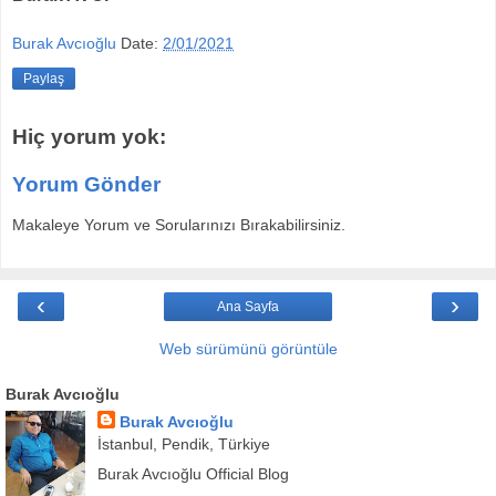
Burak Avcıoğlu
Date:
2/01/2021
Paylaş
Hiç yorum yok:
Yorum Gönder
Makaleye Yorum ve Sorularınızı Bırakabilirsiniz.
‹
›
Ana Sayfa
Web sürümünü görüntüle
Burak Avcıoğlu
Burak Avcıoğlu
İstanbul, Pendik, Türkiye
Burak Avcıoğlu Official Blog