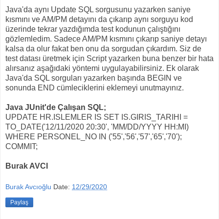
Java'da aynı Update SQL sorgusunu yazarken saniye
kısmını ve AM/PM detayını da çıkarıp aynı sorguyu kod
üzerinde tekrar yazdığımda test kodunun çalıştığını
gözlemledim. Sadece AM/PM kısmını çıkarıp saniye detayı
kalsa da olur fakat ben onu da sorgudan çıkardım. Siz de
test datası üretmek için Script yazarken buna benzer bir hata
alırsanız aşağıdaki yöntemi uygulayabilirsiniz. Ek olarak
Java'da SQL sorguları yazarken başında BEGIN ve
sonunda END cümleciklerini eklemeyi unutmayınız.
Java JUnit'de Çalışan SQL;
UPDATE HR.ISLEMLER IS SET IS.GIRIS_TARIHI =
TO_DATE('12/11/2020 20:30', 'MM/DD/YYYY HH:MI)
WHERE PERSONEL_NO IN ('55','56','57','65','70');
COMMIT;
Burak AVCI
Burak Avcıoğlu
Date:
12/29/2020
Paylaş