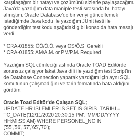
karşılaştığım bir hatayı ve çözümünü sizlerle paylaşacağım.
Java'da yazdığım data maniple testi sırasında bu hatayı
almıştım. Oracle Database'de bir veriyi güncellemek
istediğimde Java kodu ile yazdığım JUnit testi ile
gönderdiğim test kodu aşağıdaki gibi konsolda hata mesajı
verdi.
* ORA-01855: ÖÖ/Ö.Ö. veya ÖS/Ö.S. Gerekli
* ORA-01855: AM/A.M. or PM/P.M. Required
Yazdığım SQL cümleciği aslında Oracle TOAD Editörde
sorunsuz çalışıyor fakat Java dili ile yazdığım test Script'in
de Database Connection yaparak yazdığım için aynı SQL
komutunun çalışmadığını ve tarih formatında hata aldığını
gördüm.
Oracle Toad Editör'de Çalışan SQL;
UPDATE HR.ISLEMLER IS SET IS.GIRIS_TARIHI =
TO_DATE('12/11/2020 20:30:15 PM', 'MM/DD/YYYY
HH:MI:SS AM) WHERE PERSONEL_NO IN
('55','56','57','65','70');
COMMIT;