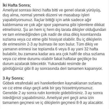
İki Hafta Sonra;
Ameliyat sonrası ikinci hafta bitti ve genel olarak yürüyüş,
duş alma, normal yemek düzeni ve masabaşı işleri
yapabiliyorsunuz. İlaçlar bittiği için artık sadece ağır
kaldırmama ve çok ağır spor yapmama gibi işlemlere dikkat
etmelisiniz. Şu an hem iç hem dış tarata dikişler olduğundan
ve tam erimediğinden çok nadir de olsa dikiş kısımlarında
sızlama veya cız etme gibi hissiyat olabilir. Bu iç dikişlerin
de erimesinin 2-3 ay bulması ile son bulur. Tüm dikiş ve
yamanın erimesi ise toplamda 6 veya 8 ay yani 32 hafta
bulabilir, bu zamana kadar ara ara çok hafif de olsa sızlama
veya cız etme durumu olabilir fakat haftalar geçtikçe bu
durum azalarak bitecektir. Yukarıdaki resimde de
gördüğünüz gibi 8 ay sonrasında deri tamamen kapanıyor.
3 Ay Sonra;
Göbek etrafındaki ani hareketlerden kaynaklanan sızlama
ve cız etme olayı geçti artık bir şey hissetmiyorsunuz.
Genelde 2 ay sonra rutin kontrole gidebilirsiniz. 3 ay sonra
istediğinizi yapabilirsiniz. Ameliyat yeri geçti ama izin
tamamen geçmesi ve iç dikişlerin geçmesi 8-9 ay alacaktır.