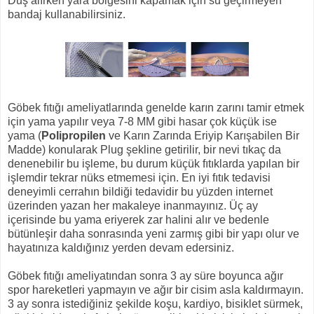
Duş alırken yara bölgesini kapamak için su geçirmeyen
bandaj kullanabilirsiniz.
Göbek fıtığı ameliyatlarında genelde karın zarını tamir etmek
için yama yapılır veya 7-8 MM gibi hasar çok küçük ise
yama (
Polipropilen
ve Karın Zarında Eriyip Karışabilen Bir
Madde) konularak Plug şekline getirilir, bir nevi tıkaç da
denenebilir bu işleme, bu durum küçük fıtıklarda yapılan bir
işlemdir tekrar nüks etmemesi için. En iyi fıtık tedavisi
deneyimli cerrahın bildiği tedavidir bu yüzden internet
üzerinden yazan her makaleye inanmayınız. Üç ay
içerisinde bu yama eriyerek zar halini alır ve bedenle
bütünleşir daha sonrasında yeni zarmış gibi bir yapı olur ve
hayatınıza kaldığınız yerden devam edersiniz.
Göbek fıtığı ameliyatından sonra 3 ay süre boyunca ağır
spor hareketleri yapmayın ve ağır bir cisim asla kaldırmayın.
3 ay sonra istediğiniz şekilde koşu, kardiyo, bisiklet sürmek,