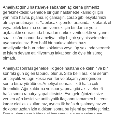
Ameliyat günü hastaneye sabahtan aç karna gitmeniz
gerekmektedir. Genelde bir gün hastanede kalındığı için
yanınıza havlu, pijama, iç çamaşırı, çorap gibi eşyalarınızı
almayı unutmayınız. Yapılacak işlemler arasında ilk olarak el
veya bilek kısmına serum vermek için bir damar yolu
açılacaktır sonrasında buradan narkoz verilecektir ve yarım
saatlik süre sonunda ameliyat bitip hiçbir şey hissetmeden
uyanacaksınız. Ben hafif bir narkoz aldım, bazı
ameliyatlarda burundan koklatma veya tüp şeklinde vererek
te işlem devam ettiriliyormuş fakat ben de öyle bir süreç
olmadı.
Ameliyat sonrası genelde ilk gece hastane de kalınır ve bir
sonraki gün öğlen taburcu olunur. Size belli aralıklar serum,
antibiyotik ve ağrı kesici verirler ve akşam yemeğinden
sonra biraz yürütürler. Ameliyat sonrası ilk 6 hafta çok
önemlidir. Ağır kaldırma ve spor yapma gibi aktiviteleri 6
hafta sonra rahatça yapabilirsiniz. Eve geldiğinizde size
verilen ağrı kesici ve antibiyotik ilaçlarını tamamen bitirene
kadar eksiksiz kullanınız, ayrıca ilk hafta duş almayınız ve
doktorunuzdan izin aldıktan sonra bu işlemi gerçekleştiriniz.