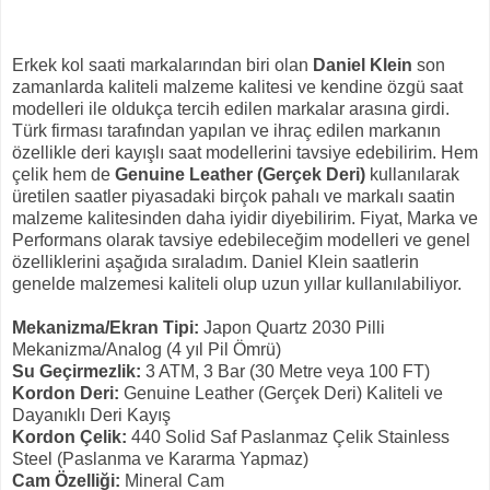
Erkek kol saati markalarından biri olan
Daniel Klein
son
zamanlarda kaliteli malzeme kalitesi ve kendine özgü saat
modelleri ile oldukça tercih edilen markalar arasına girdi.
Türk firması tarafından yapılan ve ihraç edilen markanın
özellikle deri kayışlı saat modellerini tavsiye edebilirim. Hem
çelik hem de
Genuine Leather (Gerçek Deri)
kullanılarak
üretilen saatler piyasadaki birçok pahalı ve markalı saatin
malzeme kalitesinden daha iyidir diyebilirim. Fiyat, Marka ve
Performans olarak tavsiye edebileceğim modelleri ve genel
özelliklerini aşağıda sıraladım. Daniel Klein saatlerin
genelde malzemesi kaliteli olup uzun yıllar kullanılabiliyor.
Mekanizma/Ekran Tipi:
Japon Quartz 2030 Pilli
Mekanizma/Analog (4 yıl Pil Ömrü)
Su Geçirmezlik:
3 ATM, 3 Bar (30 Metre veya 100 FT)
Kordon Deri:
Genuine Leather (Gerçek Deri) Kaliteli ve
Dayanıklı Deri Kayış
Kordon Çelik:
440 Solid Saf Paslanmaz Çelik Stainless
Steel (Paslanma ve Kararma Yapmaz)
Cam Özelliği:
Mineral Cam