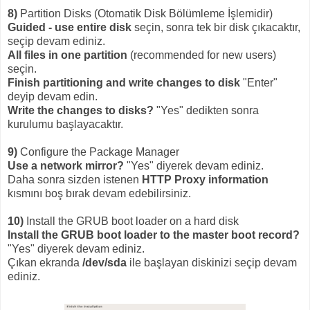
8)
Partition Disks (Otomatik Disk Bölümleme İşlemidir)
Guided - use entire disk
seçin, sonra tek bir disk çıkacaktır,
seçip devam ediniz.
All files in one partition
(recommended for new users)
seçin.
Finish partitioning and write changes to disk
"Enter"
deyip devam edin.
Write the changes to disks?
"Yes" dedikten sonra
kurulumu başlayacaktır.
9)
Configure the Package Manager
Use a network mirror?
"Yes" diyerek devam ediniz.
Daha sonra sizden istenen
HTTP Proxy information
kısmını boş bırak devam edebilirsiniz.
10)
Install the GRUB boot loader on a hard disk
Install the GRUB boot loader to the master boot record?
"Yes" diyerek devam ediniz.
Çıkan ekranda
/dev/sda
ile başlayan diskinizi seçip devam
ediniz.