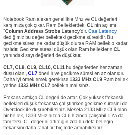
Notebook Ram alırken genellikle Mhz ve CL değerleri
karşımıza çok çıkar. Ram Belleklerdeki
CL
'nin açılımı
"
Column Address Strobe Latency
'dır.
Cas Latency
dediğimiz bu değer bellekteki gecikme süresidir. Bu
gecikme süresi ne kadar düşük olursa RAM bellek o kadar
hızlıdır. Gecikme süresi düşük olan Ram belleklerin
CL
yanındaki sayı değerleri de düşüktür.
CL7, CL8, CL9, CL10, CL11
bu değerlerden her zaman
düşü olanı,
CL7
önerilir ve gecikme süresi en az olanıdır.
Daha iyi örneklemek gerekirse
1333 MHz CL9
Ram bellek
yerine
1333 MHz CL7
bellek almalısınız.
Frekans arttıkça CL değeri de artar. Çok yüksek frekanslı
bellekleri düşük frekansta çalıştırırken gecikme süresini de
Overclock ile düşürebilirsiniz. Mesela 2133 MHz CL9 olan
bir bellek, 1333 MHz hızda CL6 hızında çalışabilir. Ya da
tam tersi. CL değerini artırdığınızda bu defa belleğin
frekansını daha rahat bir biçimde artırabilirsiniz.