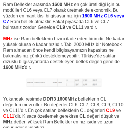
Ram Bellekler arasında
1600 MHz
en çok üretildiği için bu
modülleri CL6 veya CL7 olarak üretmek de ekonomik. Bu
yüzden en mantıklısı bilgisayarınız için
1600 MHz CL6 veya
C7
Ram bellek almaktır. Fakat piyasada CL6 ve CL7
bulmanız zordur. Genelde
CL9
ve
CL11
vardır.
MHz
ise Ram belleklerin hızını ifade eden birimdir. Ne kadar
yüksek olursa o kadar hızlıdır. Tabi 2000 MHz bir Notebook
Ram almadan önce kendi bilgisayarınızın kapasitesine
bakmalısınız çünkü desteklemeyebilir. Türkiye'de satılan
dizüstü bilgisayarlarda destekleyen bellek değeri genelde
1600 MHz
'dir.
Yukarıdaki resimde
DDR3 1600MHz
belleklerin CL
değerleri mevcuttur. Bu değerler CL6, CL7, CL8, CL9, CL10
ve CL11'dir. En çok satılan belleklerin CL değerleri
CL9
ve
CL11
'dir. Kısaca özetlemek gerekirse
CL
değeri düşük ve
MHz
değeri yüksek Ram Bellekler en hızlısıdır ve uzun
ömürlüdür diyebiliriz.