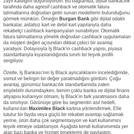
zayıf kaldığını düşünüyorum. Bu bağlamda, dijital bankacılık
tarafında daha agresif cashback ve otomatik fatura
talimatlarına doğrudan getiri sunan modellerin bulunduğunu
görmek mümkün. Örneğin
Burgan Bank
gibi dijital odaklı
bankalar, aidatsız kart ve debit kart yapılarıyla daha
rekabetçi cashback kampanyaları sunabiliyor. Otomatik
fatura talimatlarına yönelik doğrudan cashback uygulamaları
da müşteri değeri açısından dikkat çekici bir avantaj
yaratıyor. Dolayısıyla İş Black’in cashback yapısı, piyasa
standartlarıyla kıyaslandığında sınırlı bir teşvik profili
sergiliyor.
Özetle, İş Bankası’nın İş Black ayrıcalıklarını incelediğimde,
somut ve belirgin bir değer yaratmadığını gördüm. Çoğu
avantaj, günümüz bankacılık standartlarında zaten
erişilebilir durumdayken, benim çoklu banka ve dijital finans
altyapısı kullanıyor olmam, İş Black’in fark yaratmasını daha
da sınırlıyor. Görünüşe göre bu segmentin asıl hedefi,
kullanıcıları
Maximiles Black
kartına yönlendirmek. Elle
tutulur bir fayda veya güçlü bir rekabet avantajı sağlamak
yerine, ürün daha çok segmentasyon ve kart kullanımını
teşvik etmeye odaklanıyor. Aşağıda kendi kullanımımda yer
alan bazı banka ve hizmet örneklerini de paylaştım.