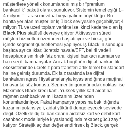
müşterilere yönelik konumlandırılmış bir “premium
bankacılık” paketi olarak sunuluyor. Sistemin temel eşiği 1–
4 milyon TL arası mevduat veya yatırım büyüklüğü. Bu
bantta yer alan müşteriler İş Black seviyesine geçebiliyor; 4
milyon TL ve üzeri toplam varlıkta ise ikinci kademe olan
İş
Black Plus
statüsü devreye giriyor. Aktivasyon süreci
müşteri hizmetleri üzerinden başlatılıyor ve birkaç gün
içinde segment güncellemesi yapılıyor. İş Black’in sunduğu
başlıca ayrıcalıklar; ücretsiz havale/EFT, belirli vadeli
hesaplarda sınırlı ek faiz oranı, kişisel bankacı ataması ve
bazı seçili kampanyalar. Ancak bugünün dijital bankacılık
ekosisteminde ücretsiz para transferi artık temel bir standart
haline gelmiş durumda. Ek faiz tarafında ise dijital
bankaların agresif fiyatlamalarıyla kıyaslandığında marjinal
bir avantaj söz konusu. Segmentin görünür odak noktası ise
Maximiles Black kredi kartı. Yüksek yıllık kart aidatına
rağmen cashback ve mil kazanımı üzerinden
konumlandırılıyor. Fakat kampanya yapısına bakıldığında
kazanım potansiyeli, aidat yükünü dengeleyecek seviyede
değil. Özellikle dijital bankaların aidatsız kart ve debit kart
cashback modelleriyle kıyaslandığında rekabet gücü zayıf
kalıyor. Stratejik açıdan değerlendirirsek İş Black, gerçek