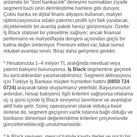
anlamda bir “özel bankacılık” deneyimi sunmaktan ziyade
segment bazlı ürün derinleştirme hamlesi gibi duruyor.
Çoklu banka ve dijital finans altyapısı kullanan, maliyet
optimizasyonuna odaklı yatırımcı profili için fark yaratacak,
ölçeklenebilir bir avantaj paketi henüz görünmüyor. Özetle:
İş Black statüsel bir yükseltme sağlıyor; ancak finansal
performans ve maliyet/fayda dengesi açısından güçlü bir
katma değer üretemiyor. Premium etiket var, fakat somut
rekabet avantajı sınırlı. Biraz daha gelişmesi gerekir.
* Hesabınızda 1–4 milyon TL aralığında mevduat veya
yatırım bakiyesi bulunuyorsa,
İş Black
segmentine geçerek
bu ayrıcalıklardan yararlanabilirsiniz. Segment aktivasyonu
için Türkiye İş Bankası müşteri hizmetleri hattını
(0850 724
0724)
arayarak talep oluşturmanız yeterlidir. Başvurunuzun
ardından, hesap bakiyeniz ilgili kriterleri sağlıyorsa ortalama
üç iş günü içinde İş Black seviyeniz tanımlanır ve avantajlar
aktif hale gelir. Süreç operasyonel olarak oldukça basit
ilerlese de, segment geçişinin varlık tutarına bağlı olduğu ve
bankanın dönemsel değerlendirme kriterleri çerçevesinde
güncellenebileceği unutulmamalıdır.
* İş Black seviyesi, mevcut haliyle kayda değer ve güçlü bir