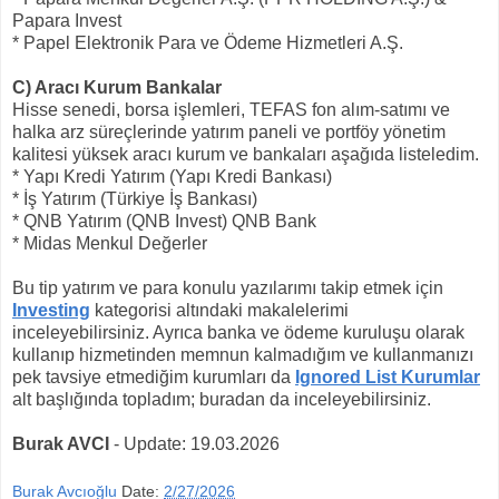
Papara Invest
* Papel Elektronik Para ve Ödeme Hizmetleri A.Ş.
C) Aracı Kurum Bankalar
Hisse senedi, borsa işlemleri, TEFAS fon alım-satımı ve
halka arz süreçlerinde yatırım paneli ve portföy yönetim
kalitesi yüksek aracı kurum ve bankaları aşağıda listeledim.
* Yapı Kredi Yatırım (Yapı Kredi Bankası)
* İş Yatırım (Türkiye İş Bankası)
* QNB Yatırım (QNB Invest) QNB Bank
* Midas Menkul Değerler
Bu tip yatırım ve para konulu yazılarımı takip etmek için
Investing
kategorisi altındaki makalelerimi
inceleyebilirsiniz. Ayrıca banka ve ödeme kuruluşu olarak
kullanıp hizmetinden memnun kalmadığım ve kullanmanızı
pek tavsiye etmediğim kurumları da
Ignored List Kurumlar
alt başlığında topladım; buradan da inceleyebilirsiniz.
Burak AVCI
- Update: 19.03.2026
Burak Avcıoğlu
Date:
2/27/2026