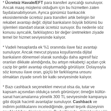
*
Ücretsiz Havale/EFT
para transferi ayrıcalığı sunuluyor.
Ancak maaş müşterisi olduğum için bu hizmetten zaten
faydalanabiliyorum. Ayrıca günümüz bankacılık
ekosisteminde ücretsiz para transferi artık belirgin bir
rekabet avantajı değil; dijital bankaların büyük bölümü bu
işlemleri standart olarak ücretsiz sunuyor. Bu nedenle söz
konusu ayrıcalık, farklılaştırıcı bir değer üretmekten ziyade
temel bir hizmet seviyesinde kalıyor.
* Vadeli hesaplarda ek %1 oranında ilave faiz avantajı
sunuluyor. Ancak mevcut piyasa koşullarında dijital
bankaların dönemsel olarak sunduğu daha agresif faiz
oranları dikkate alındığında, bu artışın rekabetçi açıdan çok
cazip bir getiri avantajı oluşturmadığı görülüyor. Dolayısıyla
söz konusu ilave oran, güçlü bir farklılaşma unsuru
olmaktan ziyade sınırlı bir katkı seviyesinde kalıyor.
* Bazı cashback seçenekleri mevcut olsa da, tutar ve
kapsam açısından oldukça sınırlı görünüyor; örneğin kültür-
sanat harcamalarına yönelik 300 TL seviyesinde kampanya
gibi düşük hacimli avantajlar sunuluyor.
Cashback
ve
indirim politikalarını incelediğimde, genel teşvik düzeyinin