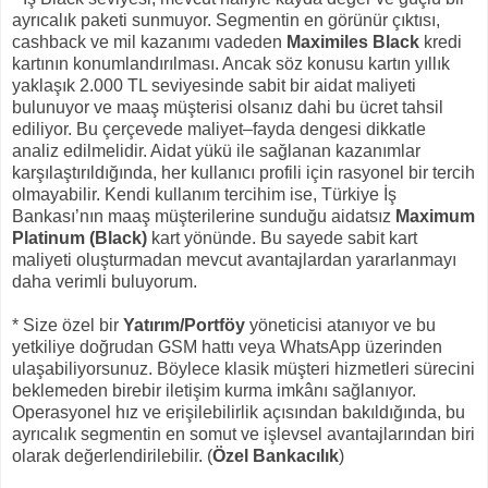
ayrıcalık paketi sunmuyor. Segmentin en görünür çıktısı,
cashback ve mil kazanımı vadeden
Maximiles Black
kredi
kartının konumlandırılması. Ancak söz konusu kartın yıllık
yaklaşık 2.000 TL seviyesinde sabit bir aidat maliyeti
bulunuyor ve maaş müşterisi olsanız dahi bu ücret tahsil
ediliyor. Bu çerçevede maliyet–fayda dengesi dikkatle
analiz edilmelidir. Aidat yükü ile sağlanan kazanımlar
karşılaştırıldığında, her kullanıcı profili için rasyonel bir tercih
olmayabilir. Kendi kullanım tercihim ise, Türkiye İş
Bankası’nın maaş müşterilerine sunduğu aidatsız
Maximum
Platinum (Black)
kart yönünde. Bu sayede sabit kart
maliyeti oluşturmadan mevcut avantajlardan yararlanmayı
daha verimli buluyorum.
* Size özel bir
Yatırım/Portföy
yöneticisi atanıyor ve bu
yetkiliye doğrudan GSM hattı veya WhatsApp üzerinden
ulaşabiliyorsunuz. Böylece klasik müşteri hizmetleri sürecini
beklemeden birebir iletişim kurma imkânı sağlanıyor.
Operasyonel hız ve erişilebilirlik açısından bakıldığında, bu
ayrıcalık segmentin en somut ve işlevsel avantajlarından biri
olarak değerlendirilebilir. (
Özel Bankacılık
)