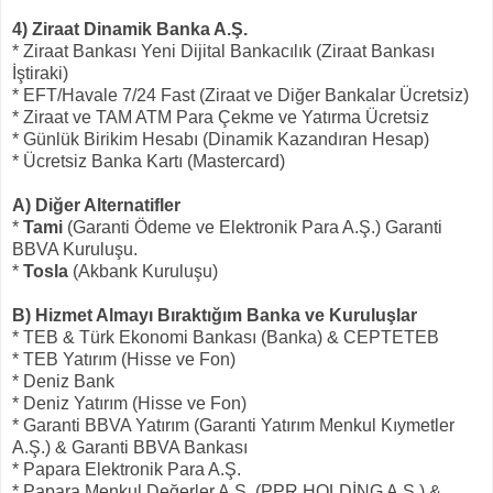
4) Ziraat Dinamik Banka A.Ş.
* Ziraat Bankası Yeni Dijital Bankacılık (Ziraat Bankası
İştiraki)
* EFT/Havale 7/24 Fast (Ziraat ve Diğer Bankalar Ücretsiz)
* Ziraat ve TAM ATM Para Çekme ve Yatırma Ücretsiz
* Günlük Birikim Hesabı (Dinamik Kazandıran Hesap)
* Ücretsiz Banka Kartı (Mastercard)
A) Diğer Alternatifler
*
Tami
(Garanti Ödeme ve Elektronik Para A.Ş.) Garanti
BBVA Kuruluşu.
*
Tosla
(Akbank Kuruluşu)
B) Hizmet Almayı Bıraktığım Banka ve Kuruluşlar
* TEB & Türk Ekonomi Bankası (Banka) & CEPTETEB
* TEB Yatırım (Hisse ve Fon)
* Deniz Bank
* Deniz Yatırım (Hisse ve Fon)
* Garanti BBVA Yatırım (Garanti Yatırım Menkul Kıymetler
A.Ş.) & Garanti BBVA Bankası
* Papara Elektronik Para A.Ş.
* Papara Menkul Değerler A.Ş. (PPR HOLDİNG A.Ş.) &