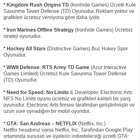
* Kingdom Rush Origins TD
(Ironhide Games) Ücretli Kule
Savunma Tower Defense (TD) Oyunudur. Reklam yoktur ve
grafikleri ücretsiz versiyona göre daha iyidir.
* Iron Marines Offline Strategy
(Ironhide Games) Ücretsiz
strateji oyunudur.
* Hockey All Stars
(Distinctive Games) Buz Hokey Spor
Oyunudur.
* WWII Defense: RTS Army TD Game
(Azur Interactive
Games Limited) Ücretsiz Kule Savunma Tower Defense
(TD) Oyunudur.
* Need for Speed: No Limits
& Developer: Electronic Arts
NFS No Limits oyunu ücretsiz ve grafikleri kaliteli bir yarış
oyunudur. Electronic Arts firması tarafından geliştirilmiştir ve
uzun süre oynadığım bir mobil oyundur.
* GTA: San Andreas – NETFLIX
(Netflix, Inc.)
Netflix hesabınız varsa Netflix, Inc. Tarafından Google Play
ortamında sunulan ve üyelerin indirebileceği ücretli GTA: