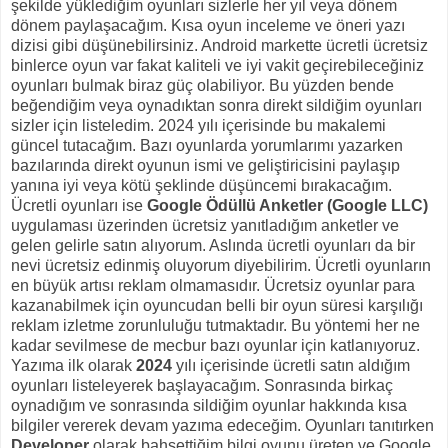
şekilde yüklediğim oyunları sizlerle her yıl veya dönem
dönem paylaşacağım. Kısa oyun inceleme ve öneri yazı
dizisi gibi düşünebilirsiniz. Android markette ücretli ücretsiz
binlerce oyun var fakat kaliteli ve iyi vakit geçirebileceğiniz
oyunları bulmak biraz güç olabiliyor. Bu yüzden bende
beğendiğim veya oynadıktan sonra direkt sildiğim oyunları
sizler için listeledim. 2024 yılı içerisinde bu makalemi
güncel tutacağım. Bazı oyunlarda yorumlarımı yazarken
bazılarında direkt oyunun ismi ve geliştiricisini paylaşıp
yanına iyi veya kötü şeklinde düşüncemi bırakacağım.
Ücretli oyunları ise
Google Ödüllü Anketler (Google LLC)
uygulaması üzerinden ücretsiz yanıtladığım anketler ve
gelen gelirle satın alıyorum. Aslında ücretli oyunları da bir
nevi ücretsiz edinmiş oluyorum diyebilirim. Ücretli oyunların
en büyük artısı reklam olmamasıdır. Ücretsiz oyunlar para
kazanabilmek için oyuncudan belli bir oyun süresi karşılığı
reklam izletme zorunluluğu tutmaktadır. Bu yöntemi her ne
kadar sevilmese de mecbur bazı oyunlar için katlanıyoruz.
Yazıma ilk olarak
2024
yılı içerisinde ücretli satın aldığım
oyunları listeleyerek başlayacağım. Sonrasında birkaç
oynadığım ve sonrasında sildiğim oyunlar hakkında kısa
bilgiler vererek devam yazıma edeceğim. Oyunları tanıtırken
Developer
olarak bahsettiğim bilgi oyunu üreten ve Google