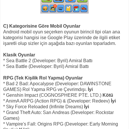
C) Kategorisine Göre Mobil Oyunlar
Android mobil oyun seçerken oyunun birincil tipi olan ana
kategorisi hangisi ise Google Play üzerinde de ilgili etiket
işaretli olup sizler için aşağıda bazı oyunları toparladım.
Klasik Oyunlar
* Sea Battle 2 (Developer: Byril) Amiral Battı
* Sea Battle (Developer: Byril) Amiral Battı
RPG (Tek Kişilik Rol Yapma) Oyunlar
* Bad 2 Bad: Apocalypse (Developer: DAWINSTONE
GAMES) Rol Yapma RPG ve Çevrimdışı.
İyi
* Genshin Impact (COGNOSPHERE PTE. LTD.)
Kötü
* AnimA ARPG (Action RPG) & (Developer: Redeev)
İyi
* Sky Force Reloaded (Infinite Dreams)
İyi
* Grand Theft Auto: San Andreas (Developer: Rockstar
Games)
* Vampire's Fall: Origins RPG (Developer: Early Morning