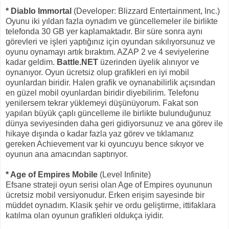
* Diablo Immortal
(Developer: Blizzard Entertainment, Inc.)
Oyunu iki yıldan fazla oynadım ve güncellemeler ile birlikte
telefonda 30 GB yer kaplamaktadır. Bir süre sonra aynı
görevleri ve işleri yaptığınız için oyundan sıkılıyorsunuz ve
oyunu oynamayı artık bıraktım. AZAP 2 ve 4 seviyelerine
kadar geldim.
Battle.NET
üzerinden üyelik alınıyor ve
oynanıyor. Oyun ücretsiz olup grafikleri en iyi mobil
oyunlardan biridir. Halen grafik ve oynanabilirlik açısından
en güzel mobil oyunlardan biridir diyebilirim. Telefonu
yenilersem tekrar yüklemeyi düşünüyorum. Fakat son
yapılan büyük çaplı güncelleme ile birlikte bulunduğunuz
dünya seviyesinden daha geri gidiyorsunuz ve ana görev ile
hikaye dışında o kadar fazla yaz görev ve tıklamanız
gereken Achievement var ki oyuncuyu bence sıkıyor ve
oyunun ana amacından saptırıyor.
* Age of Empires Mobile
(Level Infinite)
Efsane strateji oyun serisi olan Age of Empires oyununun
ücretsiz mobil versiyonudur. Erken erişim sayesinde bir
müddet oynadım. Klasik şehir ve ordu geliştirme, ittifaklara
katılma olan oyunun grafikleri oldukça iyidir.