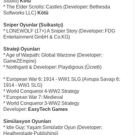
Studio)
Kötü
* The Elder Scrolls: Castles (Developer: Bethesda
Softworks LLC)
Kötü
Sniper Oyunlar (Suikastçı)
* LONEWOLF (17+) A Sniper Story (Developer: FDG
Entertainment GmbH & Co.KG)
Strateji Oyunları
* Age of Warpath: Global Warzone (Developer:
GameZEmpire)
* Northgard & Developer: Playdigious (Ücretli)
* European War 6: 1914 - WW1 SLG (Avrupa Savaşı 6:
1914 - WW1 SLG)
* World Conqueror 4-WW2 Strategy
* European War 7: Medieval
* World Conqueror 3-WW2 Strategy
Developer:
EasyTech Games
Simülasyon Oyunları
* Idle Guy: Yaşam Simülatör Oyun (Developer:
Heatherglade Publishing)