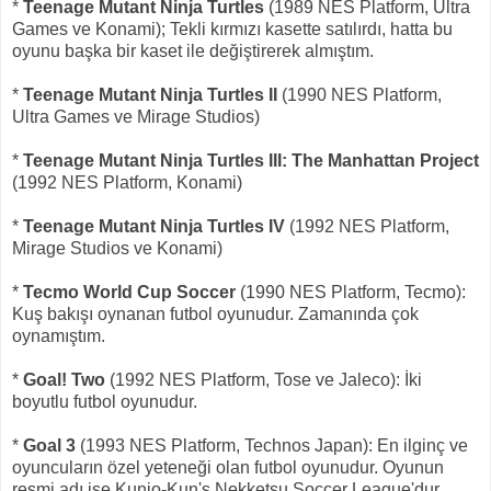
*
Teenage Mutant Ninja Turtles
(1989 NES Platform, Ultra
Games ve Konami); Tekli kırmızı kasette satılırdı, hatta bu
oyunu başka bir kaset ile değiştirerek almıştım.
*
Teenage Mutant Ninja Turtles II
(1990 NES Platform,
Ultra Games ve Mirage Studios)
*
Teenage Mutant Ninja Turtles III: The Manhattan Project
(1992 NES Platform, Konami)
*
Teenage Mutant Ninja Turtles IV
(1992 NES Platform,
Mirage Studios ve Konami)
*
Tecmo World Cup Soccer
(1990 NES Platform, Tecmo):
Kuş bakışı oynanan futbol oyunudur. Zamanında çok
oynamıştım.
*
Goal! Two
(1992 NES Platform, Tose ve Jaleco): İki
boyutlu futbol oyunudur.
*
Goal 3
(1993 NES Platform, Technos Japan): En ilginç ve
oyuncuların özel yeteneği olan futbol oyunudur. Oyunun
resmi adı ise Kunio-Kun's Nekketsu Soccer League'dur.