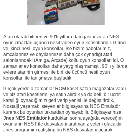
Atari olarak bilinen ve 90'lı yıllara damgasını vuran NES
oyun cihazları üçüncü nesil video oyun konsollarıdır. Birinci
ve ikinci nesil oyun konsolları ise bizim babalarımız,
amcalarımız ve dayılarımızın daha çok oynadığı atari
salonlarındaki (Amiga, Arcade) kollu oyun konsolları idi. O
zamanlar ev konsolları daha yaygınlaşmamıştı. 90’lı yıllarda
evlere atarinin girmesi ile birlikte üçüncü nesil oyun
konsolları ile tanışmaya başladık.
Birçok yerde o zamanlar ROM kaset satan mağazalar vardı
ve biz atari kasetlerini ya satın alırdık ya da belli bir ücret
karşılığı oynadığımızı geri verip yenisi ile değiştirirdik.
Nostalji yaşamak isteyenler bilgisayarına NES Emülatör
kurarak bu oyunları tekrardan oynayabilir. Bilgisayarınıza
Jnes NES Emülatör
kurduktan sonra aşağıda vereceğim
oyunların NES File dosyalarını aratmanız yeterli olacaktır.
Jnes programını çalıştırıp bu NES dosyalarını açarak