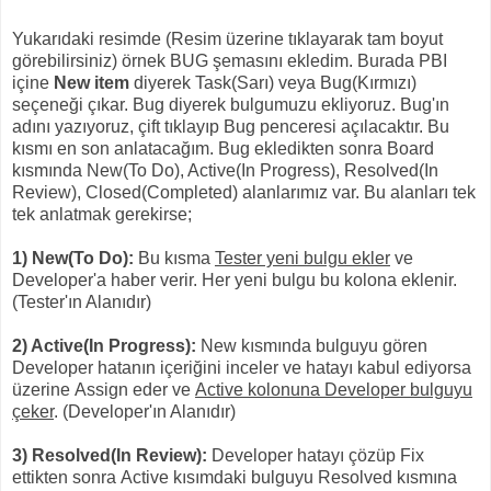
Yukarıdaki resimde (Resim üzerine tıklayarak tam boyut
görebilirsiniz) örnek BUG şemasını ekledim. Burada PBI
içine
New item
diyerek Task(Sarı) veya Bug(Kırmızı)
seçeneği çıkar. Bug diyerek bulgumuzu ekliyoruz. Bug'ın
adını yazıyoruz, çift tıklayıp Bug penceresi açılacaktır. Bu
kısmı en son anlatacağım. Bug ekledikten sonra Board
kısmında New(To Do), Active(In Progress), Resolved(In
Review), Closed(Completed) alanlarımız var. Bu alanları tek
tek anlatmak gerekirse;
1) New(To Do):
Bu kısma
Tester yeni bulgu ekler
ve
Developer'a haber verir. Her yeni bulgu bu kolona eklenir.
(Tester'ın Alanıdır)
2) Active(In Progress):
New kısmında bulguyu gören
Developer hatanın içeriğini inceler ve hatayı kabul ediyorsa
üzerine Assign eder ve
Active kolonuna Developer bulguyu
çeker
. (Developer'ın Alanıdır)
3) Resolved(In Review):
Developer hatayı çözüp Fix
ettikten sonra Active kısımdaki bulguyu Resolved kısmına