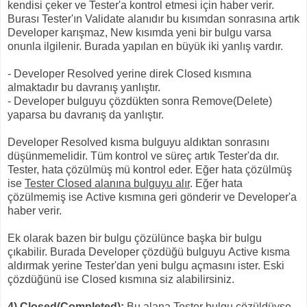
kendisi çeker ve Tester'a kontrol etmesi için haber verir.
Burası Tester'ın Validate alanıdır bu kısımdan sonrasına artık
Developer karışmaz, New kısımda yeni bir bulgu varsa
onunla ilgilenir. Burada yapılan en büyük iki yanlış vardır.
- Developer Resolved yerine direk Closed kısmına
almaktadır bu davranış yanlıştır.
- Developer bulguyu çözdükten sonra Remove(Delete)
yaparsa bu davranış da yanlıştır.
Developer Resolved kısma bulguyu aldıktan sonrasını
düşünmemelidir. Tüm kontrol ve süreç artık Tester'da dır.
Tester, hata çözülmüş mü kontrol eder. Eğer hata çözülmüş
ise
Tester Closed alanına bulguyu alır
. Eğer hata
çözülmemiş ise Active kısmına geri gönderir ve Developer'a
haber verir.
Ek olarak bazen bir bulgu çözülünce başka bir bulgu
çıkabilir. Burada Developer çözdüğü bulguyu Active kısma
aldırmak yerine Tester'dan yeni bulgu açmasını ister. Eski
çözdüğünü ise Closed kısmına siz alabilirsiniz.
4) Closed(Completed):
Bu alana Tester bulgu çözüldüyse