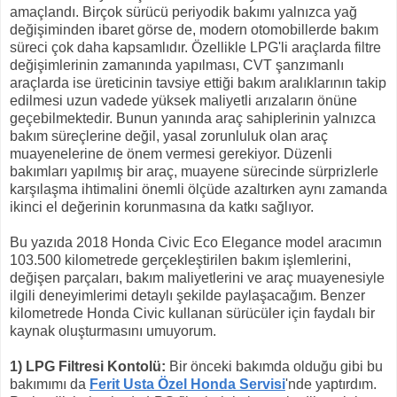
amaçlandı. Birçok sürücü periyodik bakımı yalnızca yağ
değişiminden ibaret görse de, modern otomobillerde bakım
süreci çok daha kapsamlıdır. Özellikle LPG'li araçlarda filtre
değişimlerinin zamanında yapılması, CVT şanzımanlı
araçlarda ise üreticinin tavsiye ettiği bakım aralıklarının takip
edilmesi uzun vadede yüksek maliyetli arızaların önüne
geçebilmektedir. Bunun yanında araç sahiplerinin yalnızca
bakım süreçlerine değil, yasal zorunluluk olan araç
muayenelerine de önem vermesi gerekiyor. Düzenli
bakımları yapılmış bir araç, muayene sürecinde sürprizlerle
karşılaşma ihtimalini önemli ölçüde azaltırken aynı zamanda
ikinci el değerinin korunmasına da katkı sağlıyor.
Bu yazıda 2018 Honda Civic Eco Elegance model aracımın
103.500 kilometrede gerçekleştirilen bakım işlemlerini,
değişen parçaları, bakım maliyetlerini ve araç muayenesiyle
ilgili deneyimlerimi detaylı şekilde paylaşacağım. Benzer
kilometrede Honda Civic kullanan sürücüler için faydalı bir
kaynak oluşturmasını umuyorum.
1) LPG Filtresi Kontolü:
Bir önceki bakımda olduğu gibi bu
bakımımı da
Ferit Usta Özel Honda Servisi
'nde yaptırdım.