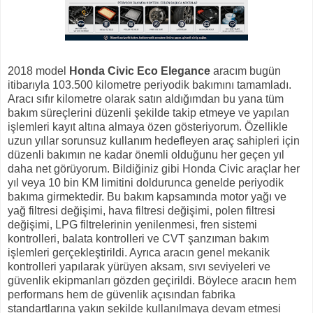
2018 model
Honda Civic Eco Elegance
aracım bugün
itibarıyla 103.500 kilometre periyodik bakımını tamamladı.
Aracı sıfır kilometre olarak satın aldığımdan bu yana tüm
bakım süreçlerini düzenli şekilde takip etmeye ve yapılan
işlemleri kayıt altına almaya özen gösteriyorum. Özellikle
uzun yıllar sorunsuz kullanım hedefleyen araç sahipleri için
düzenli bakımın ne kadar önemli olduğunu her geçen yıl
daha net görüyorum. Bildiğiniz gibi Honda Civic araçlar her
yıl veya 10 bin KM limitini doldurunca genelde periyodik
bakıma girmektedir. Bu bakım kapsamında motor yağı ve
yağ filtresi değişimi, hava filtresi değişimi, polen filtresi
değişimi, LPG filtrelerinin yenilenmesi, fren sistemi
kontrolleri, balata kontrolleri ve CVT şanzıman bakım
işlemleri gerçekleştirildi. Ayrıca aracın genel mekanik
kontrolleri yapılarak yürüyen aksam, sıvı seviyeleri ve
güvenlik ekipmanları gözden geçirildi. Böylece aracın hem
performans hem de güvenlik açısından fabrika
standartlarına yakın şekilde kullanılmaya devam etmesi