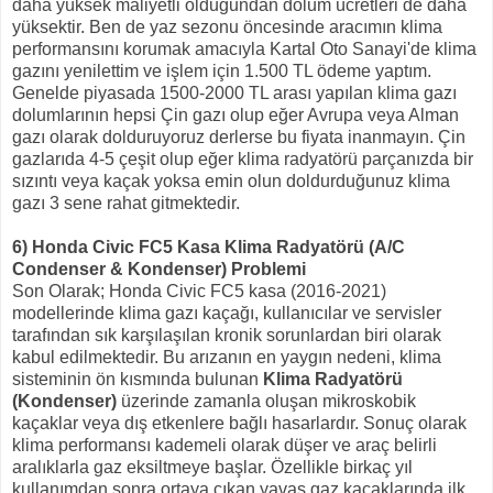
daha yüksek maliyetli olduğundan dolum ücretleri de daha
yüksektir. Ben de yaz sezonu öncesinde aracımın klima
performansını korumak amacıyla Kartal Oto Sanayi'de klima
gazını yenilettim ve işlem için 1.500 TL ödeme yaptım.
Genelde piyasada 1500-2000 TL arası yapılan klima gazı
dolumlarının hepsi Çin gazı olup eğer Avrupa veya Alman
gazı olarak dolduruyoruz derlerse bu fiyata inanmayın. Çin
gazlarıda 4-5 çeşit olup eğer klima radyatörü parçanızda bir
sızıntı veya kaçak yoksa emin olun doldurduğunuz klima
gazı 3 sene rahat gitmektedir.
6) Honda Civic FC5 Kasa Klima Radyatörü (A/C
Condenser & Kondenser) Problemi
Son Olarak; Honda Civic FC5 kasa (2016-2021)
modellerinde klima gazı kaçağı, kullanıcılar ve servisler
tarafından sık karşılaşılan kronik sorunlardan biri olarak
kabul edilmektedir. Bu arızanın en yaygın nedeni, klima
sisteminin ön kısmında bulunan
Klima Radyatörü
(Kondenser)
üzerinde zamanla oluşan mikroskobik
kaçaklar veya dış etkenlere bağlı hasarlardır. Sonuç olarak
klima performansı kademeli olarak düşer ve araç belirli
aralıklarla gaz eksiltmeye başlar. Özellikle birkaç yıl
kullanımdan sonra ortaya çıkan yavaş gaz kaçaklarında ilk