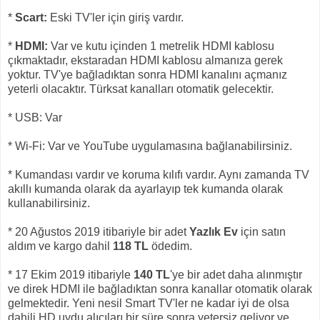
*
Scart:
Eski TV'ler için giriş vardır.
*
HDMI:
Var ve kutu içinden 1 metrelik HDMI kablosu
çıkmaktadır, ekstaradan HDMI kablosu almanıza gerek
yoktur. TV'ye bağladıktan sonra HDMI kanalını açmanız
yeterli olacaktır. Türksat kanalları otomatik gelecektir.
* USB: Var
* Wi-Fi: Var ve YouTube uygulamasına bağlanabilirsiniz.
* Kumandası vardır ve koruma kılıfı vardır. Aynı zamanda TV
akıllı kumanda olarak da ayarlayıp tek kumanda olarak
kullanabilirsiniz.
* 20 Ağustos 2019 itibariyle bir adet
Yazlık Ev
için satın
aldım ve kargo dahil
118 TL
ödedim.
* 17 Ekim 2019 itibariyle
140 TL
'ye bir adet daha alınmıştır
ve direk HDMI ile bağladıktan sonra kanallar otomatik olarak
gelmektedir. Yeni nesil Smart TV'ler ne kadar iyi de olsa
dahili HD uydu alıcıları bir süre sonra yetersiz geliyor ve