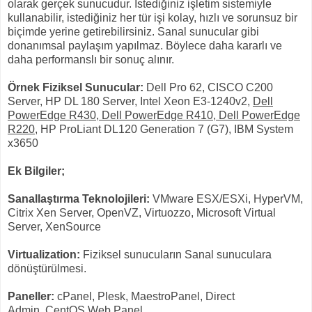
olarak gerçek sunucudur. İstediğiniz işletim sistemiyle
kullanabilir, istediğiniz her tür işi kolay, hızlı ve sorunsuz bir
biçimde yerine getirebilirsiniz. Sanal sunucular gibi
donanımsal paylaşım yapılmaz. Böylece daha kararlı ve
daha performanslı bir sonuç alınır.​
Örnek Fiziksel Sunucular:
Dell Pro 62, CISCO C200
Server, HP DL 180 Server, Intel Xeon E3-1240v2,
Dell
PowerEdge R430, Dell PowerEdge R410, Dell PowerEdge
R220
, HP ProLiant DL120 Generation 7 (G7), IBM System
x3650
Ek Bilgiler;
Sanallaştırma Teknolojileri:
VMware ESX/ESXi, HyperVM,
Citrix Xen Server, OpenVZ, Virtuozzo, Microsoft Virtual
Server, XenSource
Virtualization:
Fiziksel sunucuların Sanal sunuculara
dönüştürülmesi.
Paneller:
cPanel, Plesk, MaestroPanel, Direct
Admin, CentOS Web Panel