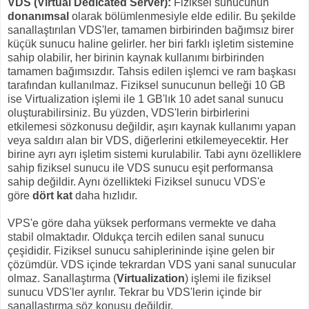
VDS (Virtual Dedicated Server):
Fiziksel sunucunun
donanımsal
olarak bölümlenmesiyle elde edilir. Bu şekilde
sanallaştırılan VDS'ler, tamamen birbirinden bağımsız birer
küçük sunucu haline gelirler. her biri farklı işletim sistemine
sahip olabilir, her birinin kaynak kullanımı birbirinden
tamamen bağımsızdır. Tahsis edilen işlemci ve ram başkası
tarafından kullanılmaz. Fiziksel sunucunun belleği 10 GB
ise Virtualization işlemi ile 1 GB'lık 10 adet sanal sunucu
oluşturabilirsiniz. Bu yüzden, VDS'lerin birbirlerini
etkilemesi sözkonusu değildir, aşırı kaynak kullanımı yapan
veya saldırı alan bir VDS, diğerlerini etkilemeyecektir. Her
birine ayrı ayrı işletim sistemi kurulabilir. Tabi aynı özelliklere
sahip fiziksel sunucu ile VDS sunucu eşit performansa
sahip değildir. Aynı özellikteki Fiziksel sunucu VDS'e
göre
dört kat
daha hızlıdır.
VPS'e göre daha yüksek performans vermekte ve daha
stabil
olmaktadır. Oldukça tercih edilen sanal sunucu
çeşididir. Fiziksel sunucu sahiplerininde işine gelen bir
çözümdür. VDS içinde tekrardan VDS yani sanal sunucular
olmaz. Sanallaştırma (
Virtualization
) işlemi ile fiziksel
sunucu VDS'ler ayrılır. Tekrar bu VDS'lerin içinde bir
sanallaştırma söz konusu değildir.