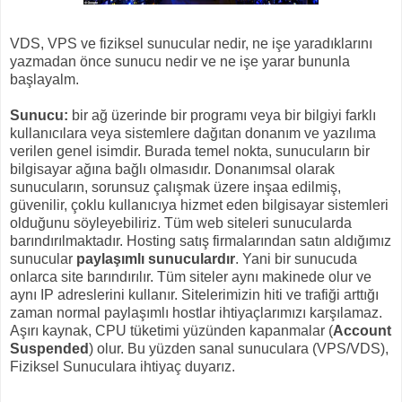
VDS, VPS ve fiziksel sunucular nedir, ne işe yaradıklarını
yazmadan önce sunucu nedir ve ne işe yarar bununla
başlayalm.
Sunucu:
bir ağ üzerinde bir programı veya bir bilgiyi farklı
kullanıcılara veya sistemlere dağıtan donanım ve yazılıma
verilen genel isimdir. Burada temel nokta, sunucuların bir
bilgisayar ağına bağlı olmasıdır. Donanımsal olarak
sunucuların, sorunsuz çalışmak üzere inşaa edilmiş,
güvenilir, çoklu kullanıcıya hizmet eden bilgisayar sistemleri
olduğunu söyleyebiliriz. Tüm web siteleri sunucularda
barındırılmaktadır. Hosting satış firmalarından satın aldığımız
sunucular
paylaşımlı sunuculardır
. Yani bir sunucuda
onlarca site barındırılır. Tüm siteler aynı makinede olur ve
aynı IP adreslerini kullanır. Sitelerimizin hiti ve trafiği arttığı
zaman normal paylaşımlı hostlar ihtiyaçlarımızı karşılamaz.
Aşırı kaynak, CPU tüketimi yüzünden kapanmalar (
Account
Suspended
) olur. Bu yüzden sanal sunuculara (VPS/VDS),
Fiziksel Sunuculara ihtiyaç duyarız.