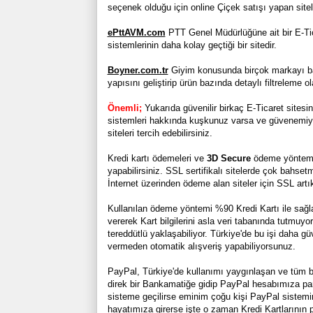
seçenek olduğu için online Çiçek satışı yapan siteler
ePttAVM.com
PTT Genel Müdürlüğüne ait bir E-Tic
sistemlerinin daha kolay geçtiği bir sitedir.
Boyner.com.tr
Giyim konusunda birçok markayı barın
yapısını geliştirip ürün bazında detaylı filtreleme ol
Önemli;
Yukarıda güvenilir birkaç E-Ticaret sites
sistemleri hakkında kuşkunuz varsa ve güvenemiy
siteleri tercih edebilirsiniz.
Kredi kartı ödemeleri ve
3D Secure
ödeme yöntemini
yapabilirsiniz. SSL sertifikalı sitelerde çok bahse
İnternet üzerinden ödeme alan siteler için SSL artı
Kullanılan ödeme yöntemi %90 Kredi Kartı ile sağla
vererek Kart bilgilerini asla veri tabanında tutmuy
tereddütlü yaklaşabiliyor. Türkiye'de bu işi daha gü
vermeden otomatik alışveriş yapabiliyorsunuz.
PayPal, Türkiye'de kullanımı yaygınlaşan ve tüm b
direk bir Bankamatiğe gidip PayPal hesabımıza para 
sisteme geçilirse eminim çoğu kişi PayPal sistemi
hayatımıza girerse işte o zaman Kredi Kartlarının