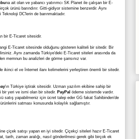
ubu
na ait olan ve yabancı yatırımcı SK Planet ile çalışan bir E-
irçok ürünü barındırır. Gitti-gidiyor sistemine benzerdir. Aynı
i Teknoloji DC'lerin de barınmaktadır.
ir E-Ticaret sitesidir.
i E-Ticaret sitesinde olduğunu gösteren kaliteli bir sitedir. Bir
irsiniz. Aynı zamanda Türkiye'deki E-Ticaret siteleri arasında da
teden memnun bu analizleri de görme şansınız var.
kinci el ve İnternet ilanı kelimelerini yerleştiren önemli bir sitedir.
ay
'ın Türkiye iştirak sitesidir. Uzman yazılım ekibine sahip bir
bir yeri ve ismi olan bir sitedir.
PayPal
ödeme sistemde vardır.
nkü satış yapabilmeniz için ücret talep eder GG fakat Sahibinden'de
re ürünlerini satması konusunda kolaylık sağlamıştır.
ne çiçek satışı yapan en iyi sitedir. Çiçekçi siteleri hazır E-Ticaret
, tarih, zaman aralığı, nasıl gönderilmesi gerek gibi birçok ek