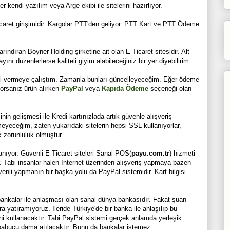
 kendi yazılım veya Arge ekibi ile sitelerini hazırlıyor.
aret girişimidir. Kargolar PTT'den geliyor. PTT Kart ve PTT Ödeme
dıran Boyner Holding şirketine ait olan E-Ticaret sitesidir. Alt
ayını düzenlerlerse kaliteli giyim alabileceğiniz bir yer diyebilirim.
ini vermeye çalıştım. Zamanla bunları güncelleyeceğim.
Eğer ödeme
orsanız ürün alırken
PayPal
veya
Kapıda Ödeme
seçeneği olan
n gelişmesi ile Kredi kartınızlada artık güvenle alışveriş
tmeyeceğim, zaten yukarıdaki sitelerin hepsi SSL kullanıyorlar,
k zorunluluk olmuştur.
nıyor. Güvenli E-Ticaret siteleri Sanal POS(
payu.com.tr
) hizmeti
or. Tabi insanlar halen İnternet üzerinden alışveriş yapmaya bazen
venli yapmanın bir başka yolu da PayPal sistemidir. Kart bilgisi
ankalar ile anlaşması olan sanal dünya bankasıdır. Fakat şuan
yatıramıyoruz. İleride Türkiye'de bir banka ile anlaşılıp bu
ni kullanacaktır. Tabi PayPal sistemi gerçek anlamda yerleşik
 pabucu dama atılacaktır. Bunu da bankalar istemez.