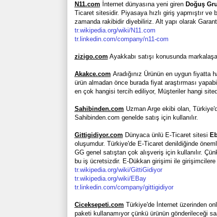
N11.com
İnternet dünyasına yeni giren
Doğuş Gr
Ticaret sitesidir. Piyasaya hızlı giriş yapmıştır ve b
zamanda rakibidir diyebiliriz. Alt yapı olarak Garant
tr.wikipedia.org/wiki/N11.com
tr.linkedin.com/company/n11-com
zizigo.com
Ayakkabı satışı konusunda markalaşan b
Akakce.com
Aradığınız Ürünün en uygun fiyatta hang
ürün almadan önce burada fiyat araştırması yapabil
en çok hangisi tercih ediliyor, Müşteriler hangi si
Sahibinden.com
Uzman Arge ekibi olan, Türkiye'de i
Sahibinden.com genelde satış için kullanılır.
Gittigidiyor.com
Dünyaca ünlü E-Ticaret sitesi
Eb
oluşumdur. Türkiye'de E-Ticaret denildiğinde önemli 
GG genel satıştan çok alışveriş için kullanılır. Çü
bu iş ücretsizdir. E-Dükkan girişimi ile girişimcile
tr.wikipedia.org/wiki/GittiGidiyor
tr.wikipedia.org/wiki/EBay
tr.linkedin.com/company/gittigidiyor
Ciceksepeti.com
Türkiye'de İnternet üzerinden onli
paketi kullanamıyor çünkü ürünün gönderileceği saat