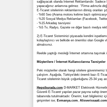
sağlayacak olanda İnternet Reklamlarıdır. Sadece E
yapacağınız anlamına gelmez.
"Firma adınızla deği
E-Ticaret sitelerinin reklamlarının dönüş oranları şö
- %60 Seo (Arama motoru kelime bazlı optimizasy
- %20 Sosyal Medya Reklamları (Facebook, Twitte
- %15 Arkadaş tavsiyesi
- %5 Tv, Radyo, Gazete ve diğer basılı medya rekl
2) E-Ticaret Sisteminizi piyasada kendini ispatlamış, 
kolaylaştırıcı ve belkide en önemlisi olan Google 
almalısınız.
Reelde yaptığı mesleği İnternet ortamına taşımak is
Müşterilere / İnternet Kullanıcılarına Tavsiyeler
Peki müşteriler olarak hangi sitelere güvenmemiz
çalıştım. Aşağıda, Türkiye'deki önemli bazı E-Ticar
Ticaret sitelerinin büyük çoğunluğunu 25-34 yaş ar
Hepsiburada.com
D-MARKET Elektronik Hizmetl
Güvenli E-Ticaret yapılan pazar payına sahip önemli b
tabanında tutulmaktadır. Önerim; kart bilgileriniz 
girişimleri ise;
Evmanya.com
,
Alisverissaati.com