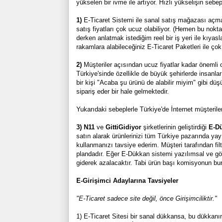
yükselen bir ivme ile artıyor. Hızlı yükselişin sebep
1)
E-Ticaret Sistemi ile sanal satış mağazası açman
satış fiyatları çok ucuz olabiliyor. (Hemen bu nok
derken anlatmak istediğim reel bir iş yeri ile kıy
rakamlara alabileceğiniz E-Ticaret Paketleri ile ço
2)
Müşteriler açısından ucuz fiyatlar kadar önemli
Türkiye'sinde özellikle de büyük şehirlerde insanla
bir kişi "Acaba şu ürünü de alabilir miyim" gibi düş
sipariş eder bir hale gelmektedir.
Yukarıdaki sebeplerle Türkiye'de İnternet müşteriler
3)
N11
ve
GittiGidiyor
şirketlerinin geliştirdiği
E-D
satın alarak ürünlerinizi tüm Türkiye pazarında yayı
kullanmanızı tavsiye ederim. Müşteri tarafından fil
plandadır. Eğer E-Dükkan sistemi yazılımsal ve görse
giderek azalacaktır. Tabi ürün başı komisyonun bu
E-Girişimci Adaylarına Tavsiyeler
"E-Ticaret sadece site değil, önce Girişimciliktir."
1) E-Ticaret Sitesi bir sanal dükkansa, bu dükkanı