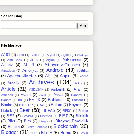
Search Blog
File Manager
A101
(3)
Acer
(1)
Adidas
(1)
Afyon
(1)
Agoda
(1)
Akasya
AliExpress
(2)
(1)
Aktif-Bank
(1)
ALES
(1)
Algida
(1)
Altınyıldız-Classics
(6)
Allianz
(4)
ALTIN
(3)
Android
(43)
Ameliyat
(3)
Antika
Amadeus
(1)
Apache-JMeter
(6)
Apple
(9)
(3)
API
(5)
Aprilla
Archives
(104)
Arcelik
(3)
(1)
Arko
(1)
Article
(31)
Askerlik
(2)
Atari
(2)
ASELSAN
(1)
Avast
(2)
Avva
(3)
Atasehir
(1)
AVM
(1)
Bacardi
(1)
Balikesir
(6)
BALIK
(2)
Badem
(1)
Bal
(1)
Balsam
(1)
Banka
(5)
Batum
(2)
Bayram
(2)
BARCUR
(1)
BAT
(1)
Beer
(58)
Bebek
(4)
BEFAS
(2)
BEKO
(1)
Berber
BES
(5)
BIST
(3)
Bileklik
(1)
Beykoz
(1)
Beymen
(1)
Bireysel-Emeklilik
(3)
Bilet
(2)
Bim
(2)
Bingo
(1)
Blockchain
(30)
(6)
Bitcoin
(3)
Bizim-Lokanta
(1)
Blogger
(21)
BluTV
(6)
Borsa
(8)
Blu
(1)
Boxer