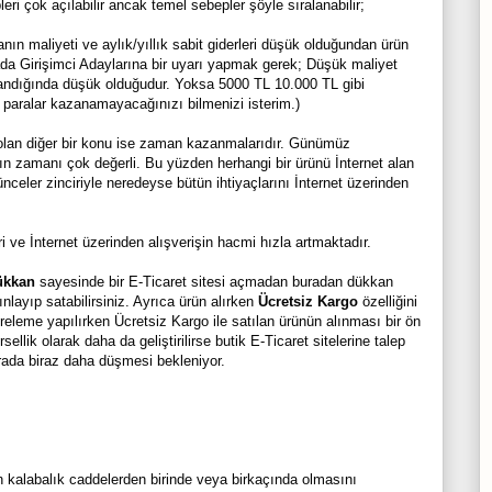
leri çok açılabilir ancak temel sebepler şöyle sıralanabilir;
ın maliyeti ve aylık/yıllık sabit giderleri düşük olduğundan ürün
tada Girişimci Adaylarına bir uyarı yapmak gerek; Düşük maliyet
aslandığında düşük olduğudur. Yoksa 5000 TL 10.000 TL gibi
k paralar kazanamayacağınızı bilmenizi isterim.)
 olan diğer bir konu ise zaman kazanmalarıdır. Günümüz
rın zamanı çok değerli. Bu yüzden herhangi bir ürünü İnternet alan
ünceler zinciriyle neredeyse bütün ihtiyaçlarını İnternet üzerinden
i ve İnternet üzerinden alışverişin hacmi hızla artmaktadır.
ükkan
sayesinde bir E-Ticaret sitesi açmadan buradan dükkan
nlayıp satabilirsiniz. Ayrıca ürün alırken
Ücretsiz Kargo
özelliğini
treleme yapılırken Ücretsiz Kargo ile satılan ürünün alınması bir ön
llik olarak daha da geliştirilirse butik E-Ticaret sitelerine talep
rada biraz daha düşmesi bekleniyor.
n kalabalık caddelerden birinde veya birkaçında olmasını