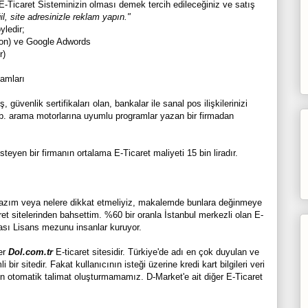
-Ticaret Sisteminizin olması demek tercih edileceğiniz ve satış
l, site adresinizle reklam yapın."
yledir;
on) ve Google Adwords
r)
amları
güvenlik sertifikaları olan, bankalar ile sanal pos ilişkilerinizi
vb. arama motorlarına uyumlu programlar yazan bir firmadan
teyen bir firmanın ortalama E-Ticaret maliyeti 15 bin liradır.
 lazım veya nelere dikkat etmeliyiz, makalemde bunlara değinmeye
et sitelerinden bahsettim. %60 bir oranla İstanbul merkezli olan E-
ası Lisans mezunu insanlar kuruyor.
er
Dol.com.tr
E-ticaret sitesidir. Türkiye'de adı en çok duyulan ve
ir sitedir. Fakat kullanıcının isteği üzerine kredi kart bilgileri veri
için otomatik talimat oluşturmamamız. D-Market'e ait diğer E-Ticaret