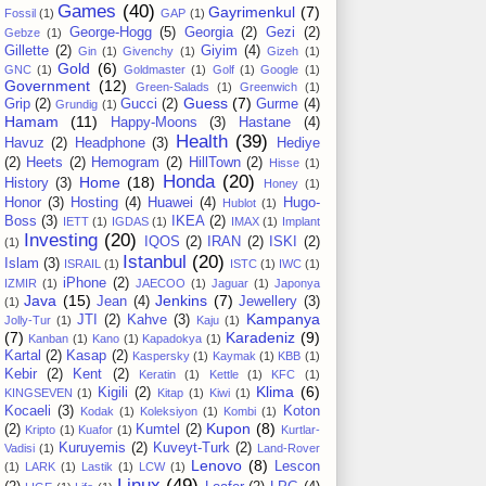
Games
(40)
Gayrimenkul
(7)
Fossil
(1)
GAP
(1)
George-Hogg
(5)
Georgia
(2)
Gezi
(2)
Gebze
(1)
Gillette
(2)
Giyim
(4)
Gin
(1)
Givenchy
(1)
Gizeh
(1)
Gold
(6)
GNC
(1)
Goldmaster
(1)
Golf
(1)
Google
(1)
Government
(12)
Green-Salads
(1)
Greenwich
(1)
Guess
(7)
Grip
(2)
Gucci
(2)
Gurme
(4)
Grundig
(1)
Hamam
(11)
Happy-Moons
(3)
Hastane
(4)
Health
(39)
Havuz
(2)
Headphone
(3)
Hediye
(2)
Heets
(2)
Hemogram
(2)
HillTown
(2)
Hisse
(1)
Honda
(20)
Home
(18)
History
(3)
Honey
(1)
Honor
(3)
Hosting
(4)
Huawei
(4)
Hugo-
Hublot
(1)
Boss
(3)
IKEA
(2)
IETT
(1)
IGDAS
(1)
IMAX
(1)
Implant
Investing
(20)
IQOS
(2)
IRAN
(2)
ISKI
(2)
(1)
Istanbul
(20)
Islam
(3)
ISRAIL
(1)
ISTC
(1)
IWC
(1)
iPhone
(2)
IZMIR
(1)
JAECOO
(1)
Jaguar
(1)
Japonya
Java
(15)
Jenkins
(7)
Jean
(4)
Jewellery
(3)
(1)
Kampanya
JTI
(2)
Kahve
(3)
Jolly-Tur
(1)
Kaju
(1)
(7)
Karadeniz
(9)
Kanban
(1)
Kano
(1)
Kapadokya
(1)
Kartal
(2)
Kasap
(2)
Kaspersky
(1)
Kaymak
(1)
KBB
(1)
Kebir
(2)
Kent
(2)
Keratin
(1)
Kettle
(1)
KFC
(1)
Klima
(6)
Kigili
(2)
KINGSEVEN
(1)
Kitap
(1)
Kiwi
(1)
Kocaeli
(3)
Koton
Kodak
(1)
Koleksiyon
(1)
Kombi
(1)
Kupon
(8)
(2)
Kumtel
(2)
Kripto
(1)
Kuafor
(1)
Kurtlar-
Kuruyemis
(2)
Kuveyt-Turk
(2)
Vadisi
(1)
Land-Rover
Lenovo
(8)
Lescon
(1)
LARK
(1)
Lastik
(1)
LCW
(1)
Linux
(49)