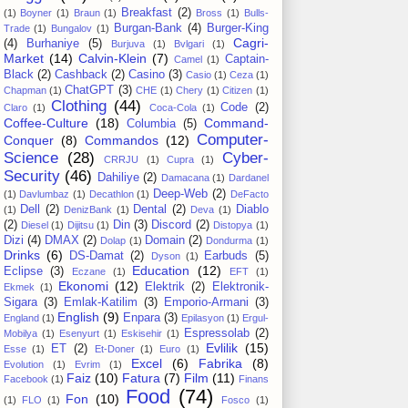
Breakfast
(2)
(1)
Boyner
(1)
Braun
(1)
Bross
(1)
Bulls-
Burgan-Bank
(4)
Burger-King
Trade
(1)
Bungalov
(1)
Cagri-
(4)
Burhaniye
(5)
Burjuva
(1)
Bvlgari
(1)
Market
(14)
Calvin-Klein
(7)
Captain-
Camel
(1)
Black
(2)
Cashback
(2)
Casino
(3)
Casio
(1)
Ceza
(1)
ChatGPT
(3)
Chapman
(1)
CHE
(1)
Chery
(1)
Citizen
(1)
Clothing
(44)
Code
(2)
Claro
(1)
Coca-Cola
(1)
Coffee-Culture
(18)
Command-
Columbia
(5)
Computer-
Conquer
(8)
Commandos
(12)
Science
(28)
Cyber-
CRRJU
(1)
Cupra
(1)
Security
(46)
Dahiliye
(2)
Damacana
(1)
Dardanel
Deep-Web
(2)
(1)
Davlumbaz
(1)
Decathlon
(1)
DeFacto
Dell
(2)
Dental
(2)
Diablo
(1)
DenizBank
(1)
Deva
(1)
(2)
Din
(3)
Discord
(2)
Diesel
(1)
Dijitsu
(1)
Distopya
(1)
Dizi
(4)
DMAX
(2)
Domain
(2)
Dolap
(1)
Dondurma
(1)
Drinks
(6)
DS-Damat
(2)
Earbuds
(5)
Dyson
(1)
Education
(12)
Eclipse
(3)
Eczane
(1)
EFT
(1)
Ekonomi
(12)
Elektrik
(2)
Elektronik-
Ekmek
(1)
Sigara
(3)
Emlak-Katilim
(3)
Emporio-Armani
(3)
English
(9)
Enpara
(3)
England
(1)
Epilasyon
(1)
Ergul-
Espressolab
(2)
Mobilya
(1)
Esenyurt
(1)
Eskisehir
(1)
Evlilik
(15)
ET
(2)
Esse
(1)
Et-Doner
(1)
Euro
(1)
Excel
(6)
Fabrika
(8)
Evolution
(1)
Evrim
(1)
Faiz
(10)
Fatura
(7)
Film
(11)
Facebook
(1)
Finans
Food
(74)
Fon
(10)
(1)
FLO
(1)
Fosco
(1)