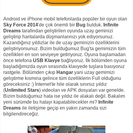
Android ve iPhone mobil telefonlarda popüler bir oyun olan
Sky Force 2014
'de çok önemli bir
Bug
bulduk.
Infinite
Dreams
tarafından geliştirilen oyunda uzay geminizi
geliştirip haritalarda düşmanlarınızı yok ediyorsunuz.
Kazandığınız yıldızlar ile de uzay geminizin özelliklerini
geliştiriyorsunuz. Bizim bulduğumuz Bug'ta gemimizin tüm
özellikleri en son seviyeye getiriyoruz. Oyuna başlamadan
önce telefona
USB Klavye
bağlıyoruz. İlk bölümden oyuna
başladığımızda oyun sırasında klavyede tuşlara basıyoruz
rastgele. Bölümden çıkıp
Hangar
yani uzay gemimizi
geliştirme kısmına gelince tüm özelliklerin Full olduğunu
göreceksiniz :) İnternet'te hile olarak sınırsız yıldız
(
Unlimited Stars
) videoları ve APK dosyaları var genelde.
Bizim bulduğumuz hata ise yıldız ile alakalı değil. Bakalım
yeni sürümde bu hatayı kapatabilecekler mi?
Infinite
Dreams
ile iletişime geçip en yakın zamanda sizi
bilgilendireceğiz.