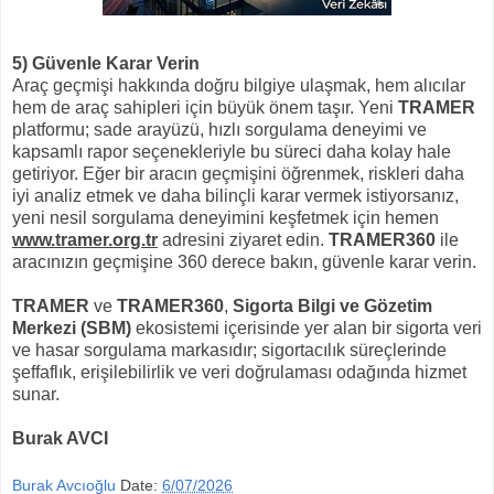
5) Güvenle Karar Verin
Araç geçmişi hakkında doğru bilgiye ulaşmak, hem alıcılar
hem de araç sahipleri için büyük önem taşır. Yeni
TRAMER
platformu; sade arayüzü, hızlı sorgulama deneyimi ve
kapsamlı rapor seçenekleriyle bu süreci daha kolay hale
getiriyor. Eğer bir aracın geçmişini öğrenmek, riskleri daha
iyi analiz etmek ve daha bilinçli karar vermek istiyorsanız,
yeni nesil sorgulama deneyimini keşfetmek için hemen
www.tramer.org.tr
adresini ziyaret edin.
TRAMER360
ile
aracınızın geçmişine 360 derece bakın, güvenle karar verin.
TRAMER
ve
TRAMER360
,
Sigorta Bilgi ve Gözetim
Merkezi (SBM)
ekosistemi içerisinde yer alan bir sigorta veri
ve hasar sorgulama markasıdır; sigortacılık süreçlerinde
şeffaflık, erişilebilirlik ve veri doğrulaması odağında hizmet
sunar.
Burak AVCI
Burak Avcıoğlu
Date:
6/07/2026