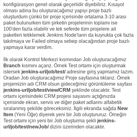
konfigürasyon genel olarak geçerlidir diyebiliriz. Kısayol
olması adına bu oluşturacağımız yapıyı proje bazlı
oluşturdum çünkü bir proje içerisinde ortalama 3-10 arası
paket bulunurken tüm şirketin projelerinin toplamı ise
100'den fazla olabilir ve tek seferde tüm projelere ait
paketleri tetiklemek Jenkins Node'ların da kuyrukta çok fazla
takılmaya ve Failed olmaya sebep olacağından proje bazlı
yapmaya karar verdim.
İlk olarak Kontrol Merkezi kısmından Job oluşturacağımız
Branch
kısmını açarız. Örnek Test ortamı için oluşturmak
istersek
jenkins-url/job/test/
adresine giriş yapmamız lazım.
Oradan Job oluşturacağımız Proje sayfasına tıklarız. Örnek
projemizin adı CRM olsun gideceğimiz görüntüleme sayfası
jenkins-url/job/test/view/CRM
şeklinde olacaktır. Test
ortamı içerisindeki CRM projesi sayasını açtığınızda
içerisinde ekran, servis ve diğer paket adlarını alfabetik
sıralanmış şekilde göreceksiniz. İlgili ekranda sağda
New
Item
(Yeni Öğe) diyerek yeni bir Job oluştururuz. Örneğin
Test ortamı için yeni bir Job oluşturma şekli
jenkins-
url/job/test/newJob/
dizini üzerinden olacaktır.