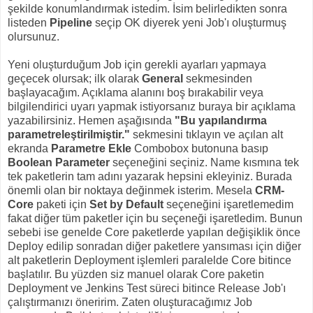
şekilde konumlandırmak istedim. İsim belirledikten sonra
listeden
Pipeline
seçip OK diyerek yeni Job'ı oluşturmuş
olursunuz.
Yeni oluşturduğum Job için gerekli ayarları yapmaya
geçecek olursak; ilk olarak
General
sekmesinden
başlayacağım. Açıklama alanını boş bırakabilir veya
bilgilendirici uyarı yapmak istiyorsanız buraya bir açıklama
yazabilirsiniz. Hemen aşağısında
"Bu yapılandırma
parametreleştirilmiştir."
sekmesini tıklayın ve açılan alt
ekranda
Parametre Ekle
Combobox butonuna basıp
Boolean Parameter
seçeneğini seçiniz. Name kısmına tek
tek paketlerin tam adını yazarak hepsini ekleyiniz. Burada
önemli olan bir noktaya değinmek isterim. Mesela
CRM-
Core
paketi için
Set by Default
seçeneğini işaretlemedim
fakat diğer tüm paketler için bu seçeneği işaretledim. Bunun
sebebi ise genelde Core paketlerde yapılan değişiklik önce
Deploy edilip sonradan diğer paketlere yansıması için diğer
alt paketlerin Deployment işlemleri paralelde Core bitince
başlatılır. Bu yüzden siz manuel olarak Core paketin
Deployment ve Jenkins Test süreci bitince Release Job'ı
çalıştırmanızı öneririm. Zaten oluşturacağımız Job