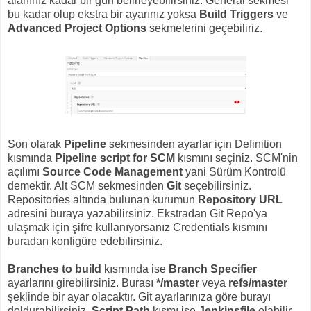
alanınız kadar bir gün belirleyebilirsiniz. General sekmesi
bu kadar olup ekstra bir ayarınız yoksa
Build Triggers
ve
Advanced Project Options
sekmelerini geçebiliriz.
Son olarak
Pipeline
sekmesinden ayarlar için Definition
kısmında
Pipeline script for SCM
kısmını seçiniz. SCM'nin
açılımı
Source Code Management
yani Sürüm Kontrolü
demektir. Alt SCM sekmesinden
Git
seçebilirsiniz.
Repositories altında bulunan kurumun
Repository URL
adresini buraya yazabilirsiniz. Ekstradan Git Repo'ya
ulaşmak için şifre kullanıyorsanız Credentials kısmını
buradan konfigüre edebilirsiniz.
Branches to build
kısmında ise
Branch Specifier
ayarlarını girebilirsiniz. Burası
*/master
veya
refs/master
şeklinde bir ayar olacaktır. Git ayarlarınıza göre burayı
doldurabilirsiniz.
Script Path
kısmı ise
Jenkinsfile
olabilir