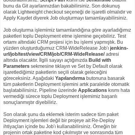
bunu da Git ayarlarınızdan bakabilirsiniz. Son dokunuş
olarak Lightweight checkout seçeneği de işaretli olmalıdır ve
Apply Kaydet diyerek Job oluşturmayı tamamlayabilirsiniz.
Job oluşturma işlemimiz tamamlandığına göre ayarladığımız
paketleri toplu Deployment etme işlemine geçebiliriz. Test
ortamı altındaki CRM projesi için bu işlemi yapmıştık. Bu
yüzden oluşturduğumuz CRM-WideRelease Job'ı
jenkins-
url/job/test/view/CRM/job/CRM-WideRelease/
adresi
altında olacaktır. İlgili sayayı açtığınızda
Build with
Parameters
sekmesine tıklayın ve Set by Default olarak
işaretlediğimiz paketlerin seçili olarak geleceğini
göreceksiniz. Aşağıdaki
Yapılandırma
butonuna basarak
tüm paketlerin Deployment işlemini artık paralelde otomatik
başlatabilirsiniz. Pipeline üzerinde
Applications
kısmı hata
vermediği sürece toplu Deployment işlemimiz başarılı
sonuçlanmıştır diyebiliriz.
Son olarak şunu da eklemek isterim sadece tüm paket
Deployment işlemleri değil bir projeye ait Re-Deploy
ihtiyaçları içinde bu Job'ı kullanabilirsiniz. Örneğin bir
projenin ortak paketine kod çıkılmıştır ve sonrasında tüm