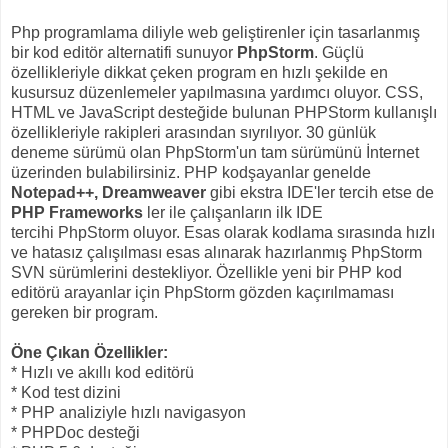
Php programlama diliyle web geliştirenler için tasarlanmış
bir kod editör alternatifi sunuyor
PhpStorm
. Güçlü
özellikleriyle dikkat çeken program en hızlı şekilde en
kusursuz düzenlemeler yapılmasına yardımcı oluyor. CSS,
HTML ve JavaScript desteğide bulunan PHPStorm kullanışlı
özellikleriyle rakipleri arasından sıyrılıyor. 30 günlük
deneme sürümü olan PhpStorm'un tam sürümünü İnternet
üzerinden bulabilirsiniz. PHP kodşayanlar genelde
Notepad++, Dreamweaver
gibi ekstra IDE'ler tercih etse de
PHP Frameworks
ler ile çalışanların ilk IDE
tercihi PhpStorm oluyor. Esas olarak kodlama sırasında hızlı
ve hatasız çalışılması esas alınarak hazırlanmış PhpStorm
SVN sürümlerini destekliyor. Özellikle yeni bir PHP kod
editörü arayanlar için PhpStorm gözden kaçırılmaması
gereken bir program.
Öne Çıkan Özellikler:
* Hızlı ve akıllı kod editörü
* Kod test dizini
* PHP analiziyle hızlı navigasyon
* PHPDoc desteği