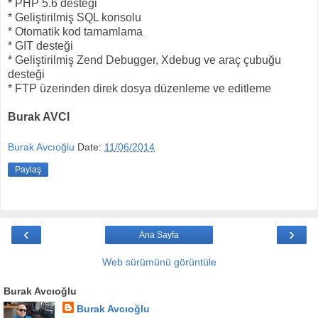
* PHP 5.6 desteği
* Geliştirilmiş SQL konsolu
* Otomatik kod tamamlama
* GIT desteği
* Geliştirilmiş Zend Debugger, Xdebug ve araç çubuğu
desteği
* FTP üzerinden direk dosya düzenleme ve editleme
Burak AVCI
Burak Avcıoğlu
Date:
11/06/2014
Paylaş
‹
›
Ana Sayfa
Web sürümünü görüntüle
Burak Avcıoğlu
Burak Avcıoğlu