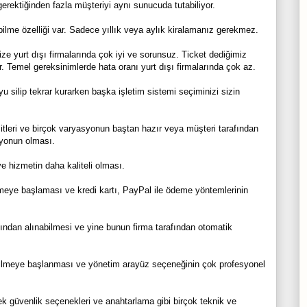
 gerektiğinden fazla müşteriyi aynı sunucuda tutabiliyor.
abilme özelliği var. Sadece yıllık veya aylık kiralamanız gerekmez.
e yurt dışı firmalarında çok iyi ve sorunsuz. Ticket dediğimiz
. Temel gereksinimlerde hata oranı yurt dışı firmalarında çok az.
u silip tekrar kurarken başka işletim sistemi seçiminizi sizin
şitleri ve birçok varyasyonun baştan hazır veya müşteri tarafından
yonun olması.
ve hizmetin daha kaliteli olması.
rmeye başlaması ve kredi kartı, PayPal ile ödeme yöntemlerinin
ından alınabilmesi ve yine bunun firma tarafından otomatik
verilmeye başlanması ve yönetim arayüz seçeneğinin çok profesyonel
k güvenlik seçenekleri ve anahtarlama gibi birçok teknik ve