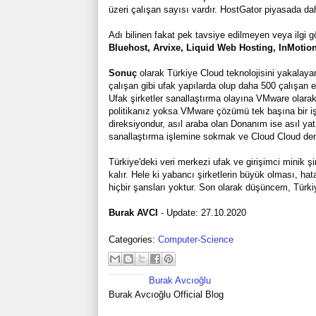
üzeri çalışan sayısı vardır. HostGator piyasada dah
Adı bilinen fakat pek tavsiye edilmeyen veya ilgi g
Bluehost, Arvixe, Liquid Web Hosting, InMotion
Sonuç
olarak Türkiye Cloud teknolojisini yakalayam
çalışan gibi ufak yapılarda olup daha 500 çalışan eş
Ufak şirketler sanallaştırma olayına VMware olara
politikanız yoksa VMware çözümü tek başına bir 
direksiyondur, asıl araba olan Donanım ise asıl yatı
sanallaştırma işlemine sokmak ve Cloud Cloud de
Türkiye'deki veri merkezi ufak ve girişimci minik şi
kalır. Hele ki yabancı şirketlerin büyük olması, hat
hiçbir şansları yoktur. Son olarak düşüncem, Türki
Burak AVCI
- Update: 27.10.2020
Categories:
Computer-Science
Burak Avcıoğlu
Burak Avcıoğlu Official Blog