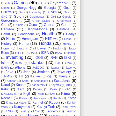
Games
(40)
Gayrimenkul
(7)
Fossil
(1)
GAP
(1)
George-Hogg
(5)
Georgia
(2)
Gezi
(2)
Gebze
(1)
Gillette
(2)
Giyim
(4)
Gin
(1)
Givenchy
(1)
Gizeh
(1)
Gold
(6)
GNC
(1)
Goldmaster
(1)
Golf
(1)
Google
(1)
Government
(12)
Green-Salads
(1)
Greenwich
(1)
Guess
(7)
Grip
(2)
Gucci
(2)
Gurme
(4)
Grundig
(1)
Hamam
(11)
Happy-Moons
(3)
Hastane
(4)
Health
(39)
Havuz
(2)
Headphone
(3)
Hediye
(2)
Heets
(2)
Hemogram
(2)
HillTown
(2)
Hisse
(1)
Honda
(20)
Home
(18)
History
(3)
Honey
(1)
Honor
(3)
Hosting
(4)
Huawei
(4)
Hugo-
Hublot
(1)
Boss
(3)
IKEA
(2)
IETT
(1)
IGDAS
(1)
IMAX
(1)
Implant
Investing
(20)
IQOS
(2)
IRAN
(2)
ISKI
(2)
(1)
Istanbul
(20)
Islam
(3)
ISRAIL
(1)
ISTC
(1)
IWC
(1)
iPhone
(2)
IZMIR
(1)
JAECOO
(1)
Jaguar
(1)
Japonya
Java
(15)
Jenkins
(7)
Jean
(4)
Jewellery
(3)
(1)
Kampanya
JTI
(2)
Kahve
(3)
Jolly-Tur
(1)
Kaju
(1)
(7)
Karadeniz
(9)
Kanban
(1)
Kano
(1)
Kapadokya
(1)
Kartal
(2)
Kasap
(2)
Kaspersky
(1)
Kaymak
(1)
KBB
(1)
Kebir
(2)
Kent
(2)
Keratin
(1)
Kettle
(1)
KFC
(1)
Klima
(6)
Kigili
(2)
KINGSEVEN
(1)
Kitap
(1)
Kiwi
(1)
Kocaeli
(3)
Koton
Kodak
(1)
Koleksiyon
(1)
Kombi
(1)
Kupon
(8)
(2)
Kumtel
(2)
Kripto
(1)
Kuafor
(1)
Kurtlar-
Kuruyemis
(2)
Kuveyt-Turk
(2)
Vadisi
(1)
Land-Rover
Lenovo
(8)
Lescon
(1)
LARK
(1)
Lastik
(1)
LCW
(1)
Linux
(49)