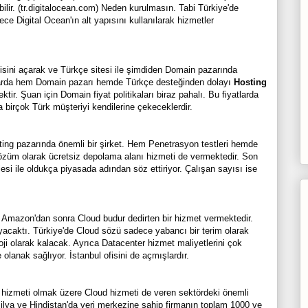
bilir. (tr.digitalocean.com) Neden kurulmasın. Tabi Türkiye'de
e Digital Ocean'ın alt yapısını kullanılarak hizmetler
sini açarak ve Türkçe sitesi ile şimdiden Domain pazarında
anlarda hem Domain pazarı hemde Türkçe desteğinden dolayı
Hosting
ir. Şuan için Domain fiyat politikaları biraz pahalı. Bu fiyatlarda
 birçok Türk müşteriyi kendilerine çekeceklerdir.
ing pazarında önemli bir şirket. Hem Penetrasyon testleri hemde
züm olarak ücretsiz depolama alanı hizmeti de vermektedir. Son
si ile oldukça piyasada adından söz ettiriyor. Çalışan sayısı ise
 Amazon'dan sonra Cloud budur dedirten bir hizmet vermektedir.
yacaktı. Türkiye'de Cloud sözü sadece yabancı bir terim olarak
loji olarak kalacak. Ayrıca Datacenter hizmet maliyetlerini çok
lanak sağlıyor. İstanbul ofisini de açmışlardır.
 hizmeti olmak üzere Cloud hizmeti de veren sektördeki önemli
zilya ve Hindistan'da veri merkezine sahip firmanın toplam 1000 ve