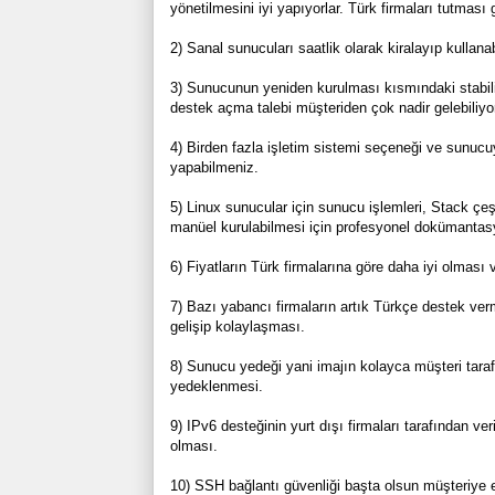
yönetilmesini iyi yapıyorlar. Türk firmaları tutması
2) Sanal sunucuları saatlik olarak kiralayıp kullan
3) Sunucunun yeniden kurulması kısmındaki stabiliz
destek açma talebi müşteriden çok nadir gelebiliyor
4) Birden fazla işletim sistemi seçeneği ve sunucuy
yapabilmeniz.
5) Linux sunucular için sunucu işlemleri, Stack çe
manüel kurulabilmesi için profesyonel dokümantas
6) Fiyatların Türk firmalarına göre daha iyi olması 
7) Bazı yabancı firmaların artık Türkçe destek ve
gelişip kolaylaşması.
8) Sunucu yedeği yani imajın kolayca müşteri taraf
yedeklenmesi.
9) IPv6 desteğinin yurt dışı firmaları tarafından 
olması.
10) SSH bağlantı güvenliği başta olsun müşteriye e