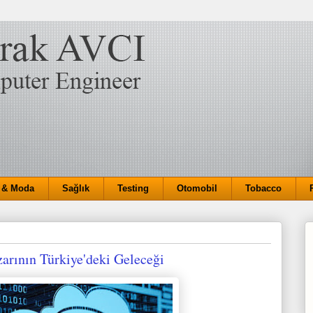
 & Moda
Sağlık
Testing
Otomobil
Tobacco
arının Türkiye'deki Geleceği