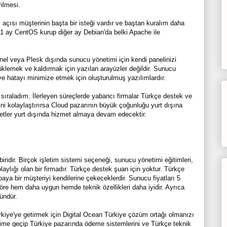
ilmesi.
açısı müşterinin başta bir isteği vardır ve baştan kuralım daha
 1 ay CentOS kurup diğer ay Debian'da belki Apache ile
Panel veya Plesk dışında sunucu yönetimi için kendi panelinizi
lemek ve kaldırmak için yazılan arayüzler değildir. Sunucu
e hatayı minimize etmek için oluşturulmuş yazılımlardır.
 sıraladım. İlerleyen süreçlerde yabancı firmalar Türkçe destek ve
ini kolaylaştırırsa Cloud pazarının büyük çoğunluğu yurt dışına
etler yurt dışında hizmet almaya devam edecektir.
iridir. Birçok işletim sistemi seçeneği, sunucu yönetimi eğitimleri,
laylığı olan bir firmadır. Türkçe destek şuan için yoktur. Türkçe
ya bir müşteriyi kendilerine çekeceklerdir. Sunucu fiyatları 5
öre hem daha uygun hemde teknik özellikleri daha iyidir. Ayrıca
ündür.
ürkiye'ye getirmek için Digital Ocean Türkiye çözüm ortağı olmanızı
tişime geçip Türkiye pazarında ödeme sistemlerini ve Türkçe teknik