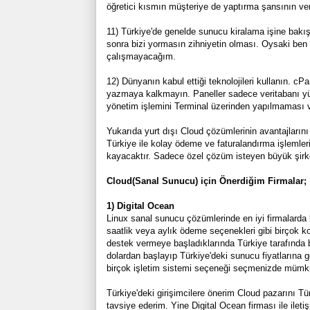
öğretici kısmın müşteriye de yaptırma şansının ver
11) Türkiye'de genelde sunucu kiralama işine bakış 
sonra bizi yormasın zihniyetin olması. Oysaki ben
çalışmayacağım.
12) Dünyanın kabul ettiği teknolojileri kullanın. c
yazmaya kalkmayın. Paneller sadece veritabanı yük
yönetim işlemini Terminal üzerinden yapılmaması v
Yukarıda yurt dışı Cloud çözümlerinin avantajlarını
Türkiye ile kolay ödeme ve faturalandırma işlemler
kayacaktır. Sadece özel çözüm isteyen büyük şirk
Cloud(Sanal Sunucu) için Önerdiğim Firmalar;
1) Digital Ocean
Linux sanal sunucu çözümlerinde en iyi firmalarda b
saatlik veya aylık ödeme seçenekleri gibi birçok ko
destek vermeye başladıklarında Türkiye tarafında ba
dolardan başlayıp Türkiye'deki sunucu fiyatlarına g
birçok işletim sistemi seçeneği seçmenizde mümk
Türkiye'deki girişimcilere önerim Cloud pazarını T
tavsiye ederim. Yine Digital Ocean firması ile ile