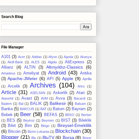
Search Blog
File Manager
A101
(3)
Acer
(1)
Adidas
(1)
Afyon
(1)
Agoda
(1)
Akasya
AliExpress
(2)
(1)
Aktif-Bank
(1)
ALES
(1)
Algida
(1)
Altınyıldız-Classics
(6)
Allianz
(4)
ALTIN
(3)
Android
(43)
Ameliyat
(3)
Antika
Amadeus
(1)
Apache-JMeter
(6)
Apple
(9)
(3)
API
(5)
Aprilla
Archives
(104)
Arcelik
(3)
(1)
Arko
(1)
Article
(31)
Askerlik
(2)
Atari
(2)
ASELSAN
(1)
Avast
(2)
Avva
(3)
Atasehir
(1)
AVM
(1)
Bacardi
(1)
Balikesir
(6)
BALIK
(2)
Badem
(1)
Bal
(1)
Balsam
(1)
Banka
(5)
Batum
(2)
Bayram
(2)
BARCUR
(1)
BAT
(1)
Beer
(58)
Bebek
(4)
BEFAS
(2)
BEKO
(1)
Berber
BES
(5)
BIST
(3)
Bileklik
(1)
Beykoz
(1)
Beymen
(1)
Bireysel-Emeklilik
(3)
Bilet
(2)
Bim
(2)
Bingo
(1)
Blockchain
(30)
(6)
Bitcoin
(3)
Bizim-Lokanta
(1)
Blogger
(21)
BluTV
(6)
Borsa
(8)
Blu
(1)
Boxer