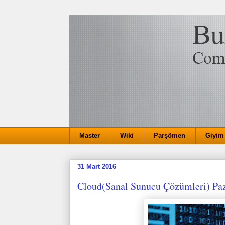
Master
Wiki
Parşömen
Giyim
31 Mart 2016
Cloud(Sanal Sunucu Çözümleri) Paz