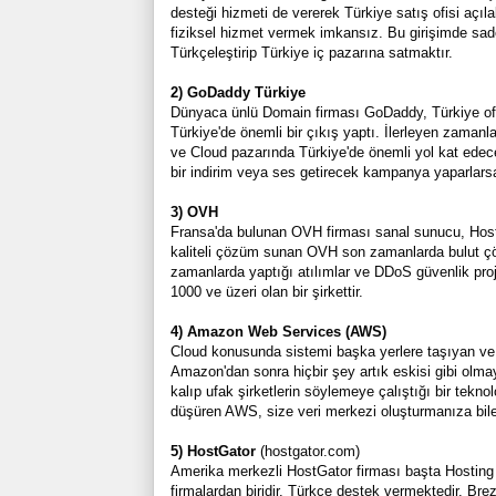
desteği hizmeti de vererek Türkiye satış ofisi açıla
fiziksel hizmet vermek imkansız. Bu girişimde sadec
Türkçeleştirip Türkiye iç pazarına satmaktır.
2) GoDaddy Türkiye
Dünyaca ünlü Domain firması GoDaddy, Türkiye ofi
Türkiye'de önemli bir çıkış yaptı. İlerleyen zam
ve Cloud pazarında Türkiye'de önemli yol kat edecekt
bir indirim veya ses getirecek kampanya yaparlarsa
3) OVH
Fransa'da bulunan OVH firması sanal sunucu, Host
kaliteli çözüm sunan OVH son zamanlarda bulut çö
zamanlarda yaptığı atılımlar ve DDoS güvenlik proje
1000 ve üzeri olan bir şirkettir.
4) Amazon Web Services (AWS)
Cloud konusunda sistemi başka yerlere taşıyan ve
Amazon'dan sonra hiçbir şey artık eskisi gibi olma
kalıp ufak şirketlerin söylemeye çalıştığı bir tekno
düşüren AWS, size veri merkezi oluşturmanıza bile o
5) HostGator
(hostgator.com)
Amerika merkezli HostGator firması başta Hosting
firmalardan biridir. Türkçe destek vermektedir. Bre