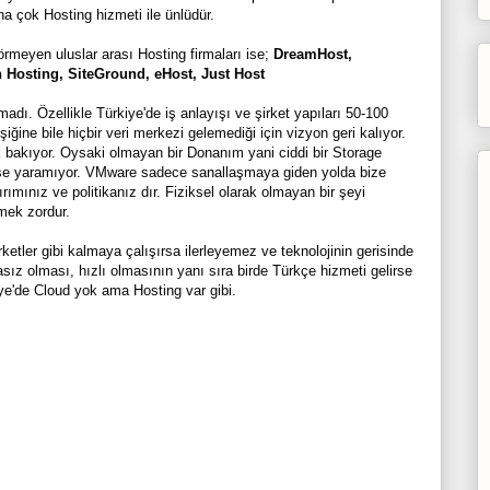
a çok Hosting hizmeti ile ünlüdür.
örmeyen uluslar arası Hosting firmaları ise;
DreamHost,
 Hosting, SiteGround, eHost, Just Host
adı. Özellikle Türkiye'de iş anlayışı ve şirket yapıları 50-100
iğine bile hiçbir veri merkezi gelemediği için vizyon geri kalıyor.
k bakıyor. Oysaki olmayan bir Donanım yani ciddi bir Storage
işe yaramıyor. VMware sadece sanallaşmaya giden yolda bize
rımınız ve politikanız dır. Fiziksel olarak olmayan bir şeyi
mek zordur.
rketler gibi kalmaya çalışırsa ilerleyemez ve teknolojinin gerisinde
asız olması, hızlı olmasının yanı sıra birde Türkçe hizmeti gelirse
ye'de Cloud yok ama Hosting var gibi.