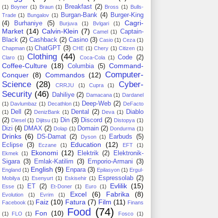
Breakfast
(2)
(1)
Boyner
(1)
Braun
(1)
Bross
(1)
Bulls-
Burgan-Bank
(4)
Burger-King
Trade
(1)
Bungalov
(1)
Cagri-
(4)
Burhaniye
(5)
Burjuva
(1)
Bvlgari
(1)
Market
(14)
Calvin-Klein
(7)
Captain-
Camel
(1)
Black
(2)
Cashback
(2)
Casino
(3)
Casio
(1)
Ceza
(1)
ChatGPT
(3)
Chapman
(1)
CHE
(1)
Chery
(1)
Citizen
(1)
Clothing
(44)
Code
(2)
Claro
(1)
Coca-Cola
(1)
Coffee-Culture
(18)
Command-
Columbia
(5)
Computer-
Conquer
(8)
Commandos
(12)
Science
(28)
Cyber-
CRRJU
(1)
Cupra
(1)
Security
(46)
Dahiliye
(2)
Damacana
(1)
Dardanel
Deep-Web
(2)
(1)
Davlumbaz
(1)
Decathlon
(1)
DeFacto
Dell
(2)
Dental
(2)
Diablo
(1)
DenizBank
(1)
Deva
(1)
(2)
Din
(3)
Discord
(2)
Diesel
(1)
Dijitsu
(1)
Distopya
(1)
Dizi
(4)
DMAX
(2)
Domain
(2)
Dolap
(1)
Dondurma
(1)
Drinks
(6)
DS-Damat
(2)
Earbuds
(5)
Dyson
(1)
Education
(12)
Eclipse
(3)
Eczane
(1)
EFT
(1)
Ekonomi
(12)
Elektrik
(2)
Elektronik-
Ekmek
(1)
Sigara
(3)
Emlak-Katilim
(3)
Emporio-Armani
(3)
English
(9)
Enpara
(3)
England
(1)
Epilasyon
(1)
Ergul-
Espressolab
(2)
Mobilya
(1)
Esenyurt
(1)
Eskisehir
(1)
Evlilik
(15)
ET
(2)
Esse
(1)
Et-Doner
(1)
Euro
(1)
Excel
(6)
Fabrika
(8)
Evolution
(1)
Evrim
(1)
Faiz
(10)
Fatura
(7)
Film
(11)
Facebook
(1)
Finans
Food
(74)
Fon
(10)
(1)
FLO
(1)
Fosco
(1)