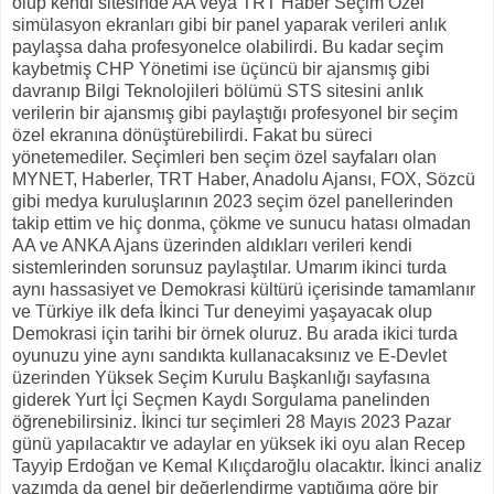
olup kendi sitesinde AA veya TRT Haber Seçim Özel
simülasyon ekranları gibi bir panel yaparak verileri anlık
paylaşsa daha profesyonelce olabilirdi. Bu kadar seçim
kaybetmiş CHP Yönetimi ise üçüncü bir ajansmış gibi
davranıp Bilgi Teknolojileri bölümü STS sitesini anlık
verilerin bir ajansmış gibi paylaştığı profesyonel bir seçim
özel ekranına dönüştürebilirdi. Fakat bu süreci
yönetemediler. Seçimleri ben seçim özel sayfaları olan
MYNET, Haberler, TRT Haber, Anadolu Ajansı, FOX, Sözcü
gibi medya kuruluşlarının 2023 seçim özel panellerinden
takip ettim ve hiç donma, çökme ve sunucu hatası olmadan
AA ve ANKA Ajans üzerinden aldıkları verileri kendi
sistemlerinden sorunsuz paylaştılar. Umarım ikinci turda
aynı hassasiyet ve Demokrasi kültürü içerisinde tamamlanır
ve Türkiye ilk defa İkinci Tur deneyimi yaşayacak olup
Demokrasi için tarihi bir örnek oluruz. Bu arada ikici turda
oyunuzu yine aynı sandıkta kullanacaksınız ve E-Devlet
üzerinden Yüksek Seçim Kurulu Başkanlığı sayfasına
giderek Yurt İçi Seçmen Kaydı Sorgulama panelinden
öğrenebilirsiniz. İkinci tur seçimleri 28 Mayıs 2023 Pazar
günü yapılacaktır ve adaylar en yüksek iki oyu alan Recep
Tayyip Erdoğan ve Kemal Kılıçdaroğlu olacaktır. İkinci analiz
yazımda da genel bir değerlendirme yaptığıma göre bir