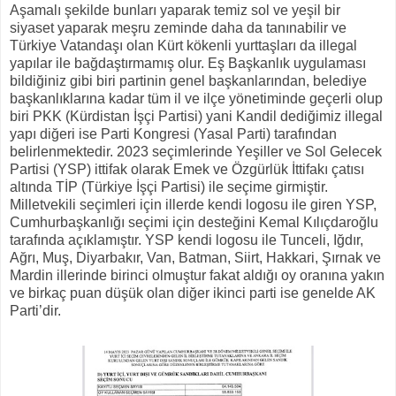
Aşamalı şekilde bunları yaparak temiz sol ve yeşil bir
siyaset yaparak meşru zeminde daha da tanınabilir ve
Türkiye Vatandaşı olan Kürt kökenli yurttaşları da illegal
yapılar ile bağdaştırmamış olur. Eş Başkanlık uygulaması
bildiğiniz gibi biri partinin genel başkanlarından, belediye
başkanlıklarına kadar tüm il ve ilçe yönetiminde geçerli olup
biri PKK (Kürdistan İşçi Partisi) yani Kandil dediğimiz illegal
yapı diğeri ise Parti Kongresi (Yasal Parti) tarafından
belirlenmektedir. 2023 seçimlerinde Yeşiller ve Sol Gelecek
Partisi (YSP) ittifak olarak Emek ve Özgürlük İttifakı çatısı
altında TİP (Türkiye İşçi Partisi) ile seçime girmiştir.
Milletvekili seçimleri için illerde kendi logosu ile giren YSP,
Cumhurbaşkanlığı seçimi için desteğini Kemal Kılıçdaroğlu
tarafında açıklamıştır. YSP kendi logosu ile Tunceli, Iğdır,
Ağrı, Muş, Diyarbakır, Van, Batman, Siirt, Hakkari, Şırnak ve
Mardin illerinde birinci olmuştur fakat aldığı oy oranına yakın
ve birkaç puan düşük olan diğer ikinci parti ise genelde AK
Parti’dir.