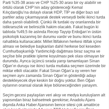
Parti %35-38 arası ve CHP %25-30 arası bir oy alabilir ve
örtülü olarak CHP’nin aday göstereceği Kemal
Kılıçdaroğlu’na dolaylı olarak HDP, TİP ve diğer bazı sol
partiler aday çıkarmayarak destek verseydi belki ikinci turda
daha şanslı olabilirdi. Çünkü ilk turdaki oy oranlarında bir
istikrarsızlık ve belirsizlik hakim olacaktı. Fakat bugün ki
tabloda %49,5 ile aslında Recep Tayyip Erdoğan’ın üstün
psikolojik kazanmış bir durumu vardır ve bunu ikinci turda
rahatlıkla kullanacaktır. Millet İttifakının herkesi ittifak içine
alması ve belediye başkanları dahil herkese bol keseden
Cumhurbaşkanlığı Yardımcılığı dağıtması biraz saçma ve
seçilse bile pratikte işleme koyulması pek olası olmayan bir
durumdu. Ayrıca üçüncü sırada yarışı tamamlayan Sinan
Oğan’ın duruşu ise ikinci turda mutlaka seçmen üzerinde bir
miktar etkili olacaktır. Fakat Sinan Oğan’a oy veren her
seçmen aynı zamanda Sinan Oğan’ın gösterdiği adayı
destekleyecek diye keskin bir doğru yoktur. Ben Oğan
oylarının oransal olarak ikiye bölüneceğinden yanayım.
Seçim gecesi paylaşılan veri akışı ve medya kuruluşların alt
yapısından biraz bahsetmek gerekirse; Anadolu Ajans
dışında Anka Haber Ajansının bence sitesi çok amatörce