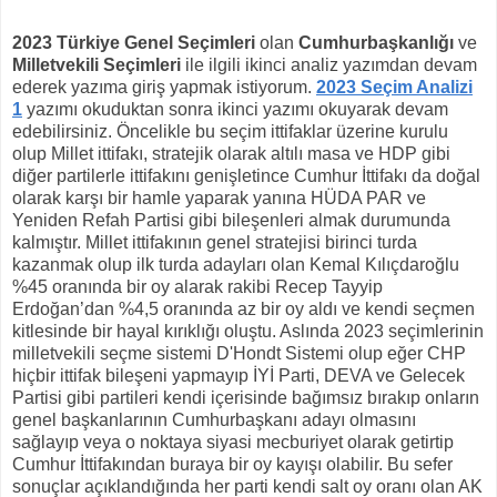
2023 Türkiye Genel Seçimleri
olan
Cumhurbaşkanlığı
ve
Milletvekili Seçimleri
ile ilgili ikinci analiz yazımdan devam
ederek yazıma giriş yapmak istiyorum.
2023 Seçim Analizi
1
yazımı okuduktan sonra ikinci yazımı okuyarak devam
edebilirsiniz. Öncelikle bu seçim ittifaklar üzerine kurulu
olup Millet ittifakı, stratejik olarak altılı masa ve HDP gibi
diğer partilerle ittifakını genişletince Cumhur İttifakı da doğal
olarak karşı bir hamle yaparak yanına HÜDA PAR ve
Yeniden Refah Partisi gibi bileşenleri almak durumunda
kalmıştır. Millet ittifakının genel stratejisi birinci turda
kazanmak olup ilk turda adayları olan Kemal Kılıçdaroğlu
%45 oranında bir oy alarak rakibi Recep Tayyip
Erdoğan’dan %4,5 oranında az bir oy aldı ve kendi seçmen
kitlesinde bir hayal kırıklığı oluştu. Aslında 2023 seçimlerinin
milletvekili seçme sistemi D'Hondt Sistemi olup eğer CHP
hiçbir ittifak bileşeni yapmayıp İYİ Parti, DEVA ve Gelecek
Partisi gibi partileri kendi içerisinde bağımsız bırakıp onların
genel başkanlarının Cumhurbaşkanı adayı olmasını
sağlayıp veya o noktaya siyasi mecburiyet olarak getirtip
Cumhur İttifakından buraya bir oy kayışı olabilir. Bu sefer
sonuçlar açıklandığında her parti kendi salt oy oranı olan AK