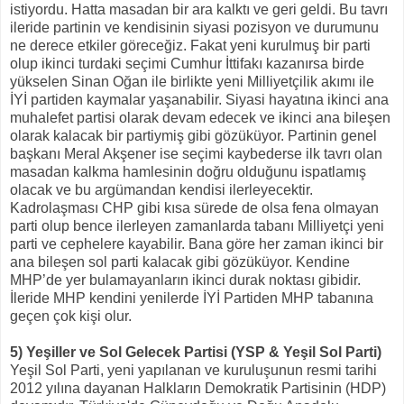
istiyordu. Hatta masadan bir ara kalktı ve geri geldi. Bu tavrı
ileride partinin ve kendisinin siyasi pozisyon ve durumunu
ne derece etkiler göreceğiz. Fakat yeni kurulmuş bir parti
olup ikinci turdaki seçimi Cumhur İttifakı kazanırsa birde
yükselen Sinan Oğan ile birlikte yeni Milliyetçilik akımı ile
İYİ partiden kaymalar yaşanabilir. Siyasi hayatına ikinci ana
muhalefet partisi olarak devam edecek ve ikinci ana bileşen
olarak kalacak bir partiymiş gibi gözüküyor. Partinin genel
başkanı Meral Akşener ise seçimi kaybederse ilk tavrı olan
masadan kalkma hamlesinin doğru olduğunu ispatlamış
olacak ve bu argümandan kendisi ilerleyecektir.
Kadrolaşması CHP gibi kısa sürede de olsa fena olmayan
parti olup bence ilerleyen zamanlarda tabanı Milliyetçi yeni
parti ve cephelere kayabilir. Bana göre her zaman ikinci bir
ana bileşen sol parti kalacak gibi gözüküyor. Kendine
MHP’de yer bulamayanların ikinci durak noktası gibidir.
İleride MHP kendini yenilerde İYİ Partiden MHP tabanına
geçen çok kişi olur.
5) Yeşiller ve Sol Gelecek Partisi (YSP & Yeşil Sol Parti)
Yeşil Sol Parti, yeni yapılanan ve kuruluşunun resmi tarihi
2012 yılına dayanan Halkların Demokratik Partisinin (HDP)