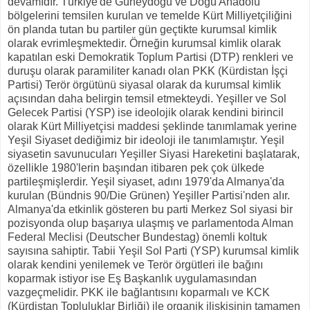
devamıdır. Türkiye'de Güneydoğu ve Doğu Anadolu
bölgelerini temsilen kurulan ve temelde Kürt Milliyetçiliğini
ön planda tutan bu partiler gün geçtikte kurumsal kimlik
olarak evrimleşmektedir. Örneğin kurumsal kimlik olarak
kapatılan eski Demokratik Toplum Partisi (DTP) renkleri ve
duruşu olarak paramiliter kanadı olan PKK (Kürdistan İşçi
Partisi) Terör örgütünü siyasal olarak da kurumsal kimlik
açısından daha belirgin temsil etmekteydi. Yeşiller ve Sol
Gelecek Partisi (YSP) ise ideolojik olarak kendini birincil
olarak Kürt Milliyetçisi maddesi şeklinde tanımlamak yerine
Yeşil Siyaset dediğimiz bir ideoloji ile tanımlamıştır. Yeşil
siyasetin savunucuları Yeşiller Siyasi Hareketini başlatarak,
özellikle 1980'lerin başından itibaren pek çok ülkede
partileşmişlerdir. Yeşil siyaset, adını 1979'da Almanya'da
kurulan (Bündnis 90/Die Grünen) Yeşiller Partisi'nden alır.
Almanya'da etkinlik gösteren bu parti Merkez Sol siyasi bir
pozisyonda olup başarıya ulaşmış ve parlamentoda Alman
Federal Meclisi (Deutscher Bundestag) önemli koltuk
sayısına sahiptir. Tabii Yeşil Sol Parti (YSP) kurumsal kimlik
olarak kendini yenilemek ve Terör örgütleri ile bağını
koparmak istiyor ise Eş Başkanlık uygulamasından
vazgeçmelidir. PKK ile bağlantısını koparmalı ve KCK
(Kürdistan Topluluklar Birliği) ile organik ilişkisinin tamamen